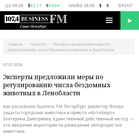
ЦБ 08.08
$
82.17
€
94.84
ММВБ 08.08
$
€
BRENT 08
Переключить
навигацию
Главная
Новости
Эксперты предложили меры по
регулированию числа бездомных животных в Ленобласти
07.07.2026
Эксперты предложили меры по
регулированию числа бездомных
животных в Ленобласти
Как рассказала Business FM Петербург директор Фонда
защиты городских животных и приюта «КотоБюро»
Екатерина Дмитриева, единственный действенный метод —
это введение моратория на разведение непородистых
животных.