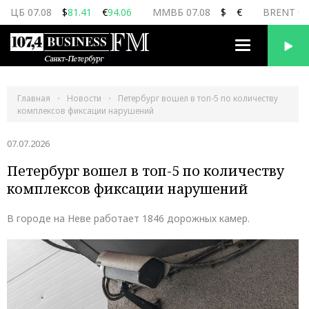
ЦБ 07.08
$
81.41
€
94.06
ММВБ 07.08
$
€
BRENT 07
Переключить
навигацию
Главная
Новости
Петербург вошел в топ-5 по количеству
комплексов фиксации нарушений
07.07.2026
Петербург вошел в топ-5 по количеству
комплексов фиксации нарушений
В городе на Неве работает 1846 дорожных камер.