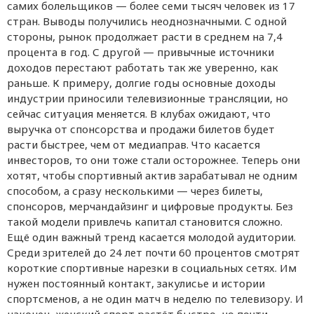
самих болельщиков — более семи тысяч человек из 17
стран. Выводы получились неоднозначными. С одной
стороны, рынок продолжает расти в среднем на 7,4
процента в год. С другой — привычные источники
доходов перестают работать так же уверенно, как
раньше. К примеру, долгие годы основные доходы
индустрии приносили телевизионные трансляции, но
сейчас ситуация меняется. В клубах ожидают, что
выручка от спонсорства и продажи билетов будет
расти быстрее, чем от медиаправ. Что касается
инвесторов, то они тоже стали осторожнее. Теперь они
хотят, чтобы спортивный актив зарабатывал не одним
способом, а сразу несколькими — через билеты,
спонсоров, мерчандайзинг и цифровые продукты. Без
такой модели привлечь капитал становится сложно.
Ещё один важный тренд касается молодой аудитории.
Среди зрителей до 24 лет почти 60 процентов смотрят
короткие спортивные нарезки в социальных сетях. Им
нужен постоянный контакт, закулисье и истории
спортсменов, а не один матч в неделю по телевизору. И
наконец, женский спорт растёт быстро, но почти