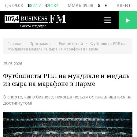
ЦБ 09.08
$
82.17
€
94.84
ММВБ 09.08
$
€
BRENT 09
Переключить
навигацию
Главная
Программы
Любой ценой
Футболисты РПЛ на
мундиале и медаль из сыра на марафоне в Парме
25.05.2026
Футболисты РПЛ на мундиале и медаль
из сыра на марафоне в Парме
В спорте, как в бизнесе, никогда нельзя останавливаться на
достигнутом!