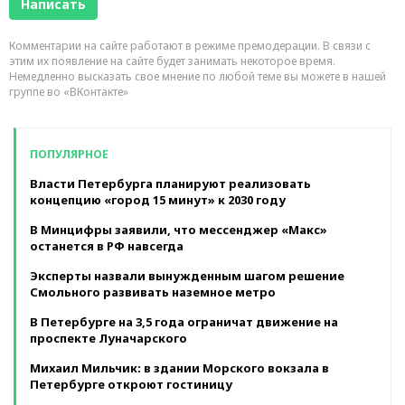
Комментарии на сайте работают в режиме премодерации. В связи с
этим их появление на сайте будет занимать некоторое время.
Немедленно высказать свое мнение по любой теме вы можете в нашей
группе во «ВКонтакте»
ПОПУЛЯРНОЕ
Власти Петербурга планируют реализовать
концепцию «город 15 минут» к 2030 году
В Минцифры заявили, что мессенджер «Макс»
останется в РФ навсегда
Эксперты назвали вынужденным шагом решение
Смольного развивать наземное метро
В Петербурге на 3,5 года ограничат движение на
проспекте Луначарского
Михаил Мильчик: в здании Морского вокзала в
Петербурге откроют гостиницу