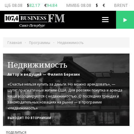
ЦБ 08.08
$
82.17
€
94.84
ММВБ 08.08
$
€
BRENT 08
Переключить
навигацию
Главная
Программы
Недвижимость
Недвижимость
Автор и ведущий — Филипп Березин
«Счастье нельзя купить за деньги. Но можно арендовать», —
шутят прагматичные жители США. Для россиян покупка и аренда
чаще ассоциируются с недвижимостью. О последних трендах и
законодательных новациях на рынке — в программе
«Недвижимость»
ВЫХОДИТ ПО ВТОРНИКАМ
ПОДЕЛИТЬСЯ