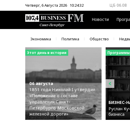
ЦБ 06.08
Четверг, 6 Августа 2026
10:24:33
ММВБ 06.
Новости
Прогр
Экономика
Политика
Общество
Недв
Этот день в истории
Программы
06 августа
1851 года Николай I утвердил
«Положение о составе
управления Санкт-
БИЗНЕС-
Петербурго-Московской
Руслан Куч
железной дороги»
бизнеса