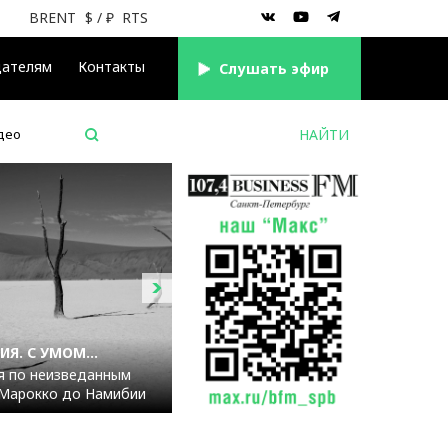
BRENT
$
/ ₽
RTS
дателям
Контакты
Cлушать эфир
део
Я. С УМОМ...
я по неизведанным
 Марокко до Намибии