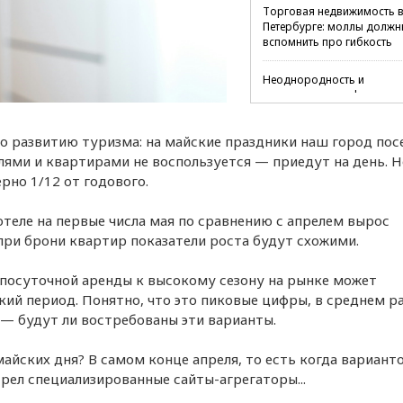
Торговая недвижимость 
Петербурге: моллы должн
вспомнить про гибкость
Неоднородность и
локальная специфика: что
происходит на рынке
коммерческой недвижимо
о развитию туризма: на майские праздники наш город пос
Петербурга
лями и квартирами не воспользуется — приедут на день. Н
Ситуация на рынке
рно 1/12 от годового.
новостроек Петербурга:
итоги первой половины 2
отеле на первые числа мая по сравнению с апрелем вырос
года
при брони квартир показатели роста будут схожими.
 посуточной аренды к высокому сезону на рынке может
кий период. Понятно, что это пиковые цифры, в среднем р
 — будут ли востребованы эти варианты.
майских дня? В самом конце апреля, то есть когда вариант
рел специализированные сайты-агрегаторы...