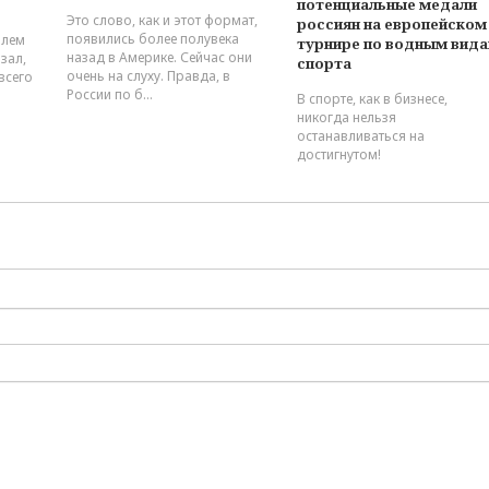
потенциальные медали
Это слово, как и этот формат,
россиян на европейском
появились более полувека
блем
турнире по водным вид
назад в Америке. Сейчас они
зал,
спорта
очень на слуху. Правда, в
всего
России по б...
В спорте, как в бизнесе,
никогда нельзя
останавливаться на
достигнутом!