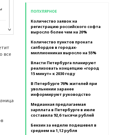
в месяц
в
ы
ПОПУЛЯРНОЕ
Количество заявок на
регистрацию российского софта
выросло более чем на 20%
Количество пунктов проката
сти
етит
сапбордов в городах-
миллионниках выросло на 55%
о все
Власти Петербурга планируют
реализовать концепцию «город
026
15 минут» к 2030 году
В Петербурге 76% жителей при
увольнении заранее
информируют руководство
азница
Медианная предлагаемая
зарплата в Петербурге в июле
составила 92,6 тысячи рублей
ов
Бензин за неделю подешевел в
среднем на 1,12 рубля