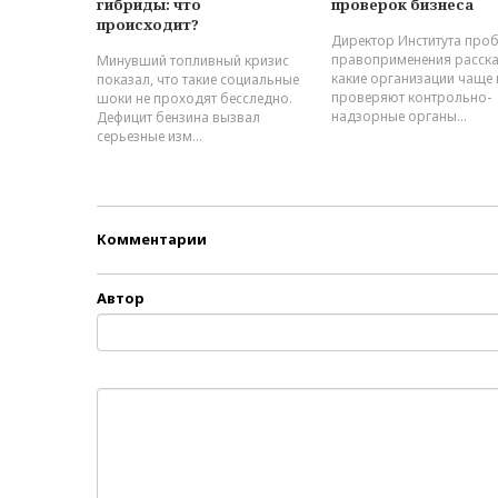
гибриды: что
проверок бизнеса
происходит?
Директор Института про
правоприменения расска
Минувший топливный кризис
какие организации чаще 
показал, что такие социальные
проверяют контрольно-
шоки не проходят бесследно.
надзорные органы...
Дефицит бензина вызвал
серьезные изм...
Комментарии
Автор