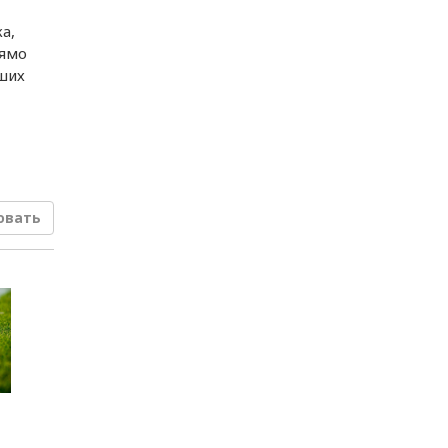
а,
рямо
вших
овать