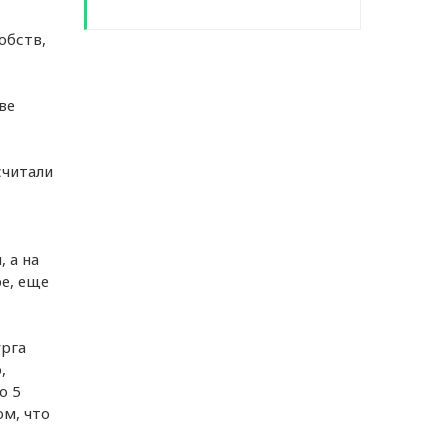
обств,
ве
считали
 а на
е, еще
урга
,
о 5
ом, что