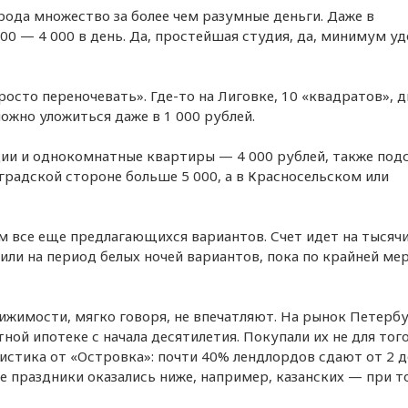
рода множество за более чем разумные деньги. Даже в
00 — 4 000 в день. Да, простейшая студия, да, минимум уд
осто переночевать». Где-то на Лиговке, 10 «квадратов», д
ожно уложиться даже в 1 000 рублей.
дии и однокомнатные квартиры — 4 000 рублей, также под
градской стороне больше 5 000, а в Красносельском или
м все еще предлагающихся вариантов. Счет идет на тысячи,
ли на период белых ночей вариантов, пока по крайней мер
ижимости, мягко говоря, не впечатляют. На рынок Петерб
ой ипотеке с начала десятилетия. Покупали их не для того
истика от «Островка»: почти 40% лендлордов сдают от 2 д
е праздники оказались ниже, например, казанских — при т