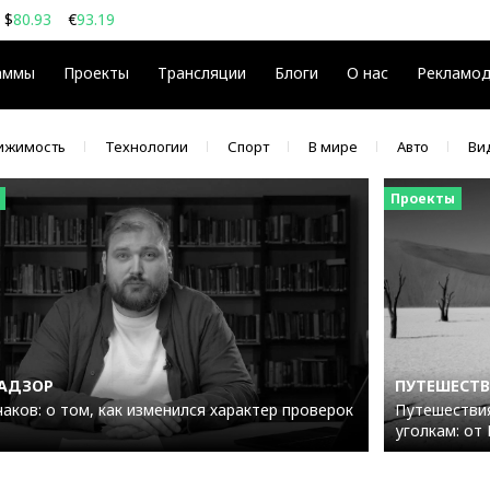
$
80.93
€
93.19
08
$
€
аммы
Проекты
Трансляции
Блоги
О нас
Рекламо
ижимость
Технологии
Спорт
В мире
Авто
Ви
Проекты
НАДЗОР
ПУТЕШЕСТВИ
аков: о том, как изменился характер проверок
Путешестви
уголкам: от