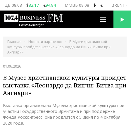
ЦБ 08.08
$
82.17
€
94.84
ММВБ 08.08
$
€
BRENT 08
Переключить
навигацию
Главная
Новости партнеров
В Музее христианской
культуры пройдёт выставка «Леонардо да Винчи: Битва при
Ангиари»
01.06.2026
В Музее христианской культуры пройдёт
выставка «Леонардо да Винчи: Битва при
Ангиари»
Выставка организована Музеем христианской культуры при
участии Государственного Эрмитажа и при поддержке
Фонда Росконгресс, она продлится с 5 июня по 4 октября
2026 года.