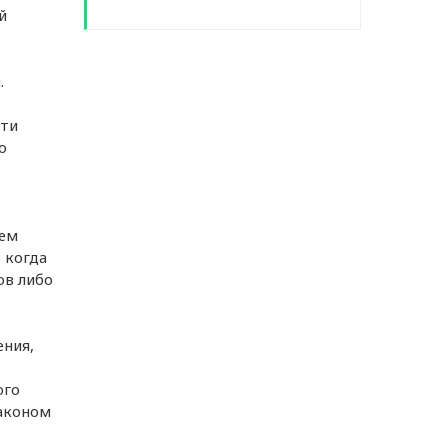
й
.
сти
о
ием
 когда
ов либо
ения,
ого
законом