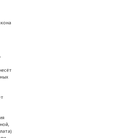
акона
о
несёт
ьных
ет
ия
ной,
лата)
ли,