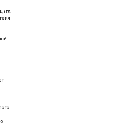
 (гл.
твия
ной
ет,
того
то