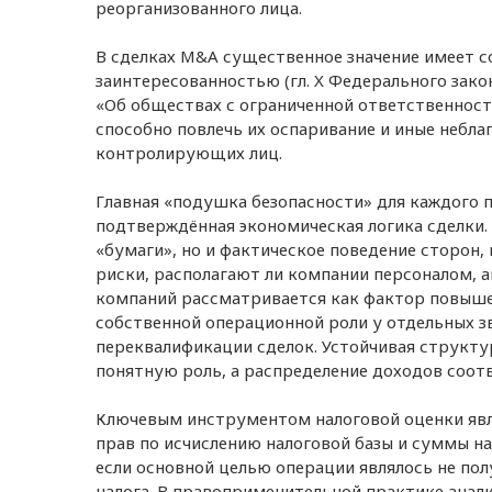
реорганизованного лица.
В сделках M&A существенное значение имеет со
заинтересованностью (гл. X Федерального зако
«Об обществах с ограниченной ответственност
способно повлечь их оспаривание и иные небл
контролирующих лиц.
Главная «подушка безопасности» для каждого
подтверждённая экономическая логика сделки.
«бумаги», но и фактическое поведение сторон,
риски, располагают ли компании персоналом, а
компаний рассматривается как фактор повышен
собственной операционной роли у отдельных з
переквалификации сделок. Устойчивая структур
понятную роль, а распределение доходов соот
Ключевым инструментом налоговой оценки явл
прав по исчислению налоговой базы и суммы на
если основной целью операции являлось не полу
налога. В правоприменительной практике анали