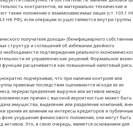
ятельность контрагентов, их материально-технические и
т также положения о взаимозависимых лицах (ст. 105.1 Н
4.3 НК РФ), если операции осуществляются внутри группы
ческого получателя дохода» (бенефициарного собственник
х структур и соглашений об избежании двойного
из необходимости подтверждения реального экономическо
ятельности её управленческих решений. Формальное вклю
 функции расценивается как повышенный налоговый риск.
днократно подчёркивал, что при наличии контроля или
уппы правовые последствия оцениваются исходя из их
знеса, перераспределение выручки или активов между
ономических причин с высокой вероятностью может быть
едача имущества, выделение или разделение компаний, вне
ки зрения их влияния на интересы кредиторов и публичные
а фоне ухудшения финансового положения, они могут быть
д активов. Это, в свою очередь, является основанием для