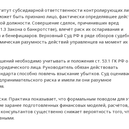
ститут субсидиарной ответственности контролирующих лиц
 может быть признано лицо, фактически определявшее дейс
ной должности. Совершение сделок, причинивших вред
.3 Закона о банкротстве), влечёт риск их оспаривания и
 и бенефициаров. Верховный Суд РФ в ряде обзоров судеб
омическая разумность действий управленцев на момент их
ений необходимо учитывать и положения ст. 53.1 ГК РФ о
ридического лица. Руководитель обязан действовать
ндарта способно повлечь взыскание убытков. Суд оценива
дпринимательского риска и имели ли они разумное
я.
ки. Практика показывает, что формальным поводом для э
ие заранее подготовленных финансовых моделей, расчётов,
консультантов существенно снижает вероятность того, ч
вными.