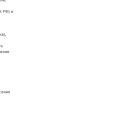
К РФ) и
а),
го
чение
сение