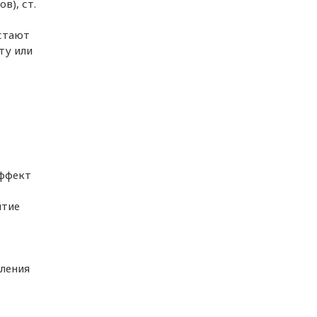
в), ст.
астают
ту или
эффект
ытие
мления