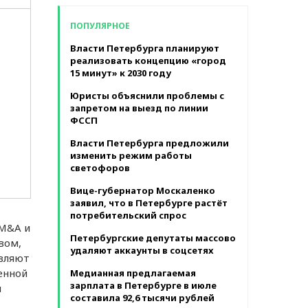
в месяц
ПОПУЛЯРНОЕ
Власти Петербурга планируют
реализовать концепцию «город
15 минут» к 2030 году
Юристы объяснили проблемы с
запретом на выезд по линии
ФССП
Власти Петербурга предложили
изменить режим работы
светофоров
Вице-губернатор Москаленко
заявил, что в Петербурге растёт
потребительский спрос
 M&A и
Петербургские депутаты массово
вом,
удаляют аккаунты в соцсетях
авляют
енной
Медианная предлагаемая
зарплата в Петербурге в июле
й
составила 92,6 тысячи рублей