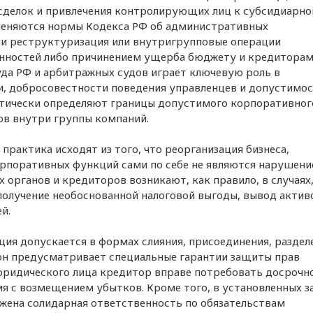
делок и привлечения контролирующих лиц к субсидиарно
рименяются нормы Кодекса РФ об административных
ли реструктуризация или внутригрупповые операции
нностей либо причинением ущерба бюджету и кредиторам
да РФ и арбитражных судов играет ключевую роль в
и, добросовестности поведения управленцев и допустимо
ктически определяют границы допустимого корпоративног
ов внутри группы компаний.
рактика исходят из того, что реорганизация бизнеса,
орпоративных функций сами по себе не являются нарушен
органов и кредиторов возникают, как правило, в случаях,
получение необоснованной налоговой выгоды, вывод актив
й.
ция допускается в формах слияния, присоединения, раздел
акон предусматривает специальные гарантии защиты прав
и юридического лица кредитор вправе потребовать досрочн
ия с возмещением убытков. Кроме того, в установленных 
жена солидарная ответственность по обязательствам