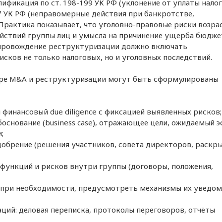
фикация по ст. 198-199 УК РФ (уклонение от уплаты налого
97 УК РФ (неправомерные действия при банкротстве,
Практика показывает, что уголовно-правовые риски возр
ействий группы лиц и умысла на причинение ущерба бюдже
провождение реструктуризации должно включать
сков не только налоговых, но и уголовных последствий.
ере M&A и реструктуризации могут быть сформулированы
 финансовый due diligence с фиксацией выявленных рисков;
основание (business case), отражающее цели, ожидаемый 
;
обрение (решения участников, совета директоров, раскр
функций и рисков внутри группы (договоры, положения,
, при необходимости, предусмотреть механизмы их уведо
ций: деловая переписка, протоколы переговоров, отчёты