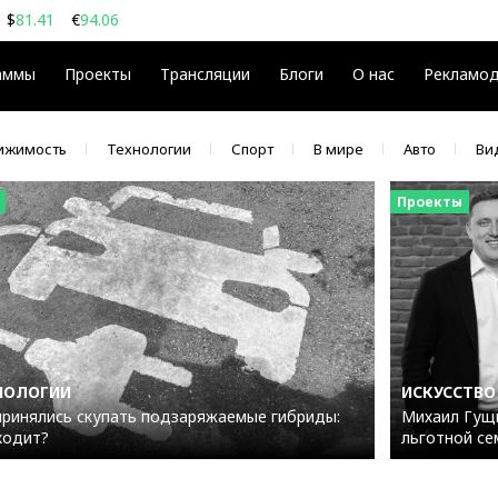
$
81.41
€
94.06
08
$
€
аммы
Проекты
Трансляции
Блоги
О нас
Рекламо
ижимость
Технологии
Спорт
В мире
Авто
Ви
Проекты
НОЛОГИИ
ИСКУССТВО
принялись скупать подзаряжаемые гибриды:
Михаил Гущи
ходит?
льготной се