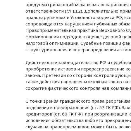
предусматривающий механизмы оспаривания с
ответственности (гл. III.2). Дополнительно п
правонарушениях и Уголовного кодекса РФ, ес
сопровождаются нарушением публичных обяза
Правоприменительная практика Верховного Су
формировании подходов к оценке деловой цел
налоговой оптимизации. Судебные позиции фа
структурирования и перераспределения актив
Действующее законодательство РФ и судебная п
приобретение активов и перераспределение к
закона. Претензии со стороны контролирующих 
такие действия направлены исключительно на 
сокрытие фактического контроля над компание
С точки зрения гражданского права реорганиза
выделения и преобразования (ст. 57 ГК РФ). З
кредиторов (ст. 60 ГК РФ): при реорганизаци
исполнения обязательства либо его прекращен
случаях на правопреемников может быть возло