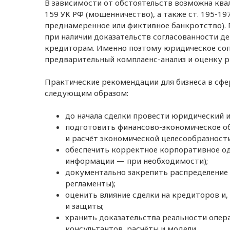
В зависимости от обстоятельств возможна квали
159 УК РФ (мошенничество), а также ст. 195-1
преднамеренное или фиктивное банкротство). 
при наличии доказательств согласованности д
кредиторам. Именно поэтому юридическое со
предварительный комплаенс-анализ и оценку ри
Практические рекомендации для бизнеса в сф
следующим образом:
до начала сделки провести юридический и
подготовить финансово-экономическое об
и расчёт экономической целесообразности
обеспечить корректное корпоративное од
информации — при необходимости);
документально закрепить распределение 
регламенты);
оценить влияние сделки на кредиторов и
и защиты;
хранить доказательства реальности опера
консультантов, расчёты и модели.