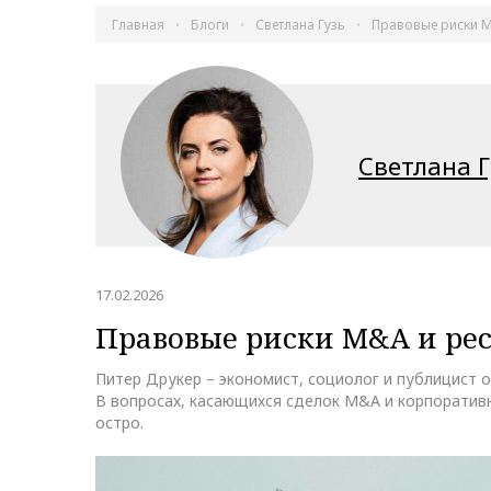
Главная
Блоги
Светлана Гузь
Правовые риски M
Светлана Г
17.02.2026
Правовые риски M&A и ре
Питер Друкер – экономист, социолог и публицист 
В вопросах, касающихся сделок M&A и корпоратив
остро.