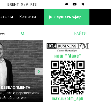
BRENT
$
/ ₽
RTS
дателям
Контакты
Cлушать эфир
део
 ДЕВЕЛОПМЕНТА
н, RBI: о перспективах
мейной ипотеки