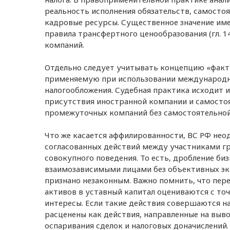
реальность исполнения обязательств, самосто
кадровые ресурсы. Существенное значение имею
правила трансфертного ценообразования (гл. 1
компаний.
Отдельно следует учитывать концепцию «факти
применяемую при использовании международны
налогообложения. Судебная практика исходит 
присутствия иностранной компании и самосто
промежуточных компаний без самостоятельной
Что же касается аффилированности, ВС РФ нео
согласованных действий между участниками гр
совокупного поведения. То есть, дробление би
взаимозависимыми лицами без объективных эк
признано незаконным. Важно помнить, что пер
активов в уставный капитал оцениваются с точ
интересы. Если такие действия совершаются н
расценены как действия, направленные на выво
оспаривания сделок и налоговых доначислений.