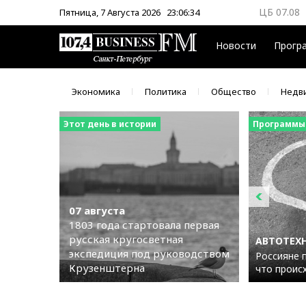
ЦБ 07.08
Пятница, 7 Августа 2026
23:06:35
ММВБ 07.
Новости
Прогр
Экономика
Политика
Общество
Недв
Этот день в истории
Программы
07 августа
1803 года стартовала первая
русская кругосветная
АВТОТЕХ
экспедиция под руководством
Россияне 
Крузенштерна
что проис