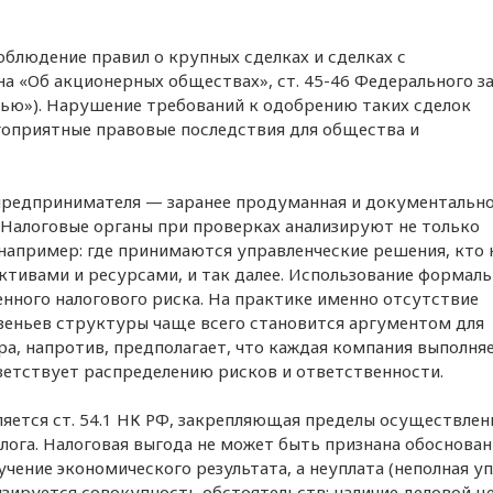
блюдение правил о крупных сделках и сделках с
на «Об акционерных обществах», ст. 45-46 Федерального з
ью»). Нарушение требований к одобрению таких сделок
агоприятные правовые последствия для общества и
 предпринимателя — заранее продуманная и документальн
 Налоговые органы при проверках анализируют не только
 например: где принимаются управленческие решения, кто 
ктивами и ресурсами, и так далее. Использование формал
ного налогового риска. На практике именно отсутствие
веньев структуры чаще всего становится аргументом для
а, напротив, предполагает, что каждая компания выполня
ветствует распределению рисков и ответственности.
яется ст. 54.1 НК РФ, закрепляющая пределы осуществлен
лога. Налоговая выгода не может быть признана обоснован
чение экономического результата, а неуплата (неполная уп
зируется совокупность обстоятельств: наличие деловой це