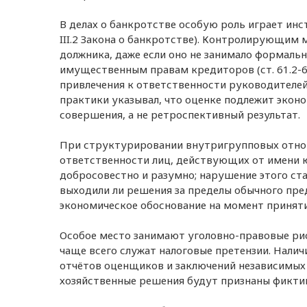
В делах о банкротстве особую роль играет ин
III.2 Закона о банкротстве). Контролирующим
должника, даже если оно не занимало формаль
имущественным правам кредиторов (ст. 61.2-61
привлечения к ответственности руководителей
практики указывал, что оценке подлежит экон
совершения, а не ретроспективный результат.
При структурировании внутригрупповых отнош
ответственности лиц, действующих от имени ю
добросовестно и разумно; нарушение этого ста
выходили ли решения за пределы обычного пре
экономическое обоснование на момент приняти
Особое место занимают уголовно-правовые рис
чаще всего служат налоговые претензии. Налич
отчётов оценщиков и заключений независимых 
хозяйственные решения будут признаны фикти