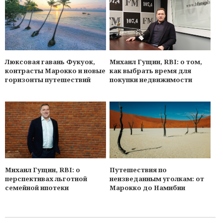
Люксовая гавань Фукуок,
Михаил Гущин, RBI: о том,
контрасты Марокко и новые
как выбрать время для
горизонты путешествий
покупки недвижимости
Михаил Гущин, RBI: о
Путешествия по
перспективах льготной
неизведанным уголкам: от
семейной ипотеки
Марокко до Намибии