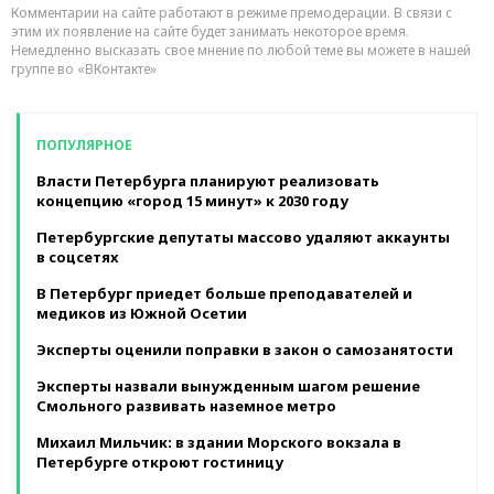
Комментарии на сайте работают в режиме премодерации. В связи с
этим их появление на сайте будет занимать некоторое время.
Немедленно высказать свое мнение по любой теме вы можете в нашей
группе во «ВКонтакте»
ПОПУЛЯРНОЕ
Власти Петербурга планируют реализовать
концепцию «город 15 минут» к 2030 году
Петербургские депутаты массово удаляют аккаунты
в соцсетях
В Петербург приедет больше преподавателей и
медиков из Южной Осетии
Эксперты оценили поправки в закон о самозанятости
Эксперты назвали вынужденным шагом решение
Смольного развивать наземное метро
Михаил Мильчик: в здании Морского вокзала в
Петербурге откроют гостиницу