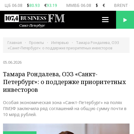
ЦБ 06.08
$
80.93
€
93.19
ММВБ 06.08
$
€
BRENT 06
Переключить
навигацию
Главная
Проекты
Интервью
Тамара Рондалева, ОЭЗ
«Санкт-Петербург»: о поддержке приоритетных инвесторов
05.06.2026
Тамара Рондалева, ОЭЗ «Санкт-
Петербург»: о поддержке приоритетных
инвесторов
Особая экономическая зона «Санкт-Петербург» на полях
ПМЭФ заключила ряд соглашений на общую сумму почти в
10 млрд рублей.