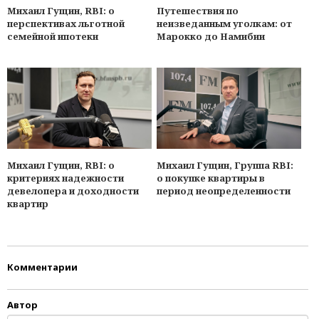
Михаил Гущин, RBI: о
Путешествия по
перспективах льготной
неизведанным уголкам: от
семейной ипотеки
Марокко до Намибии
Михаил Гущин, RBI: о
Михаил Гущин, Группа RBI:
критериях надежности
о покупке квартиры в
девелопера и доходности
период неопределенности
квартир
Комментарии
Автор