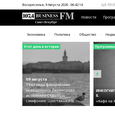
ЦБ 09.0
Воскресенье, 9 Августа 2026
06:42:15
ММВБ 0
Новости
Прогр
Экономика
Политика
Общество
Недв
Этот день в истории
Программы
09 августа
1942 года филармонии
осажденного Ленинграда
ИНКОГНИТ
исполнили Седьмую
Б.
симфонию Шостаковича
«Кафе на 