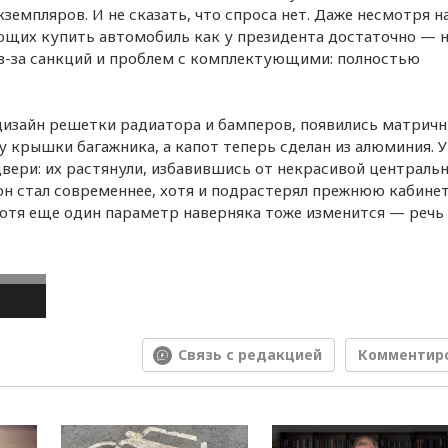
земпляров. И не сказать, что спроса нет. Даже несмотря на
ающих купить автомобиль как у президента достаточно — 
из-за санкций и проблем с комплектующими: полностью
 дизайн решетки радиатора и бамперов, появились матрич
 крышки багажника, а капот теперь сделан из алюминия. У
вери: их растянули, избавившись от некрасивой централь
 он стал современнее, хотя и подрастерял прежнюю кабине
хотя еще один параметр наверняка тоже изменится — речь
Связь с редакцией
Комментир