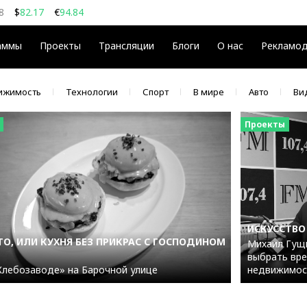
8
$
82.17
€
94.84
9.08
$
€
аммы
Проекты
Трансляции
Блоги
О нас
Рекламо
ижимость
Технологии
Спорт
В мире
Авто
Ви
Проекты
ИСКУССТВО
О, ИЛИ КУХНЯ БЕЗ ПРИКРАС С ГОСПОДИНОМ
Михаил Гущи
выбрать вре
Хлебозаводе» на Барочной улице
недвижимос