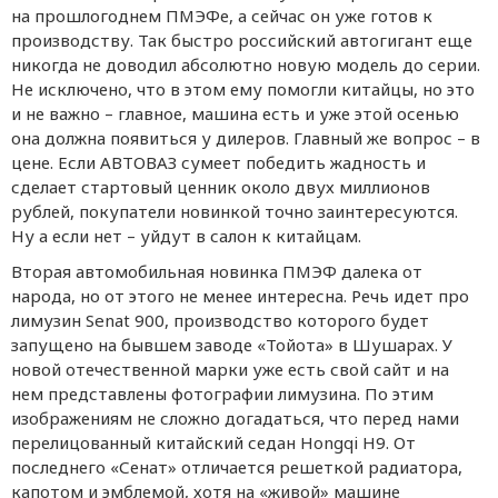
на прошлогоднем ПМЭФе, а сейчас он уже готов к
производству. Так быстро российский автогигант еще
никогда не доводил абсолютно новую модель до серии.
Не исключено, что в этом ему помогли китайцы, но это
и не важно – главное, машина есть и уже этой осенью
она должна появиться у дилеров. Главный же вопрос – в
цене. Если АВТОВАЗ сумеет победить жадность и
сделает стартовый ценник около двух миллионов
рублей, покупатели новинкой точно заинтересуются.
Ну а если нет – уйдут в салон к китайцам.
Вторая автомобильная новинка ПМЭФ далека от
народа, но от этого не менее интересна. Речь идет про
лимузин Senat 900, производство которого будет
запущено на бывшем заводе «Тойота» в Шушарах. У
новой отечественной марки уже есть свой сайт и на
нем представлены фотографии лимузина. По этим
изображениям не сложно догадаться, что перед нами
перелицованный китайский седан Hongqi H9. От
последнего «Сенат» отличается решеткой радиатора,
капотом и эмблемой, хотя на «живой» машине