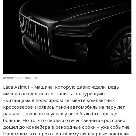
Фото: senat-auto.ru
Lada Azimut – машина, которую давно ждали. Ведь
именно она должна составить конкуренцию
«китайцам» в популярном сегменте компактных
кроссоверов. Появись такой автомобиль на пару лет
раньше – шансов на успех у него было бы гораздо
больше. Но то, что первый отечественный кроссовер
дошел до конвейера в рекордные сроки – уже событие.
Напомним, что прототип «Азимута» впервые показали