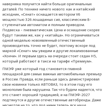
наверняка получится найти больше оригинальных
деталей. По технике ничего нового: как и китайский
исходник, «Сенат» оснащается мотором V6
мощностью 326 лошадиных сил, классическим 8-
ступенчатым автоматом и полным приводом.
Подвеска – пневматическая. Цена и оснащение скорее
будут такими же, как у «китайца». Но ограничиваться
одной моделью новоявленный отечественный
производитель точно не будет, поэтому вскоре под
маркой «Сенат» мы увидим и другие локализованные
«Хончи». И первым здесь на очереди стоит седан H5,
который работают в такси на тарифе «Премиум».
ПМЭФ уже который год становится главной
площадкой для самых важных автомобильных премьер
в России. Правда, если раньше здесь демонстрировал
свои новинки только АВТОВАЗ, то в этом году его
монополия была нарушена. Так что будем надеется, что
это станет хорошей традицией, и на ПМЭФ-2027
подтянутся и другие отечественные автобренды. Даже
несмотря на то, что под ними теперь все чаще