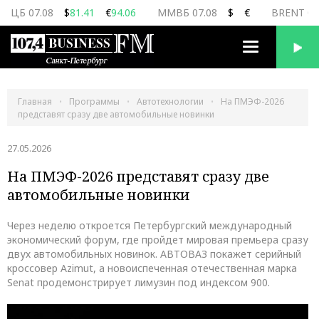
ЦБ 07.08
$
81.41
€
94.06
ММВБ 07.08
$
€
BRENT 07
Переключить
навигацию
Главная
Программы
Автотехнологии
На ПМЭФ-2026
представят сразу две автомобильные новинки
27.05.2026
На ПМЭФ-2026 представят сразу две
автомобильные новинки
Через неделю откроется Петербургский международный
экономический форум, где пройдет мировая премьера сразу
двух автомобильных новинок. АВТОВАЗ покажет серийный
кроссовер Azimut, а новоиспеченная отечественная марка
Senat продемонстрирует лимузин под индексом 900.