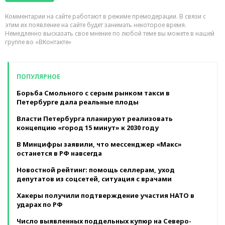
Комментарии на сайте работают в режиме премодерации. В связи с
этим их появление на сайте будет занимать некоторое время.
Немедленно высказать свое мнение по любой теме вы можете в нашей
группе во «ВКонтакте»
ПОПУЛЯРНОЕ
Борьба Смольного с серым рынком такси в
Петербурге дала реальные плоды
Власти Петербурга планируют реализовать
концепцию «город 15 минут» к 2030 году
В Минцифры заявили, что мессенджер «Макс»
останется в РФ навсегда
Новостной рейтинг: помощь селлерам, уход
депутатов из соцсетей, ситуация с врачами
Хакеры получили подтверждение участия НАТО в
ударах по РФ
Число выявленных поддельных купюр на Северо-