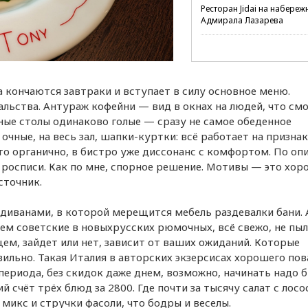
Ресторан Jidai на набереж
Адмирала Лазарева
а кончаются завтраки и вступает в силу основное меню.
чальства. Антураж кофейни — вид в окнах на людей, что см
ьные столы одинаково голые — сразу не самое обеденное
очные, на весь зал, шапки-куртки: всё работает на признак
это органично, в бистро уже диссонанс с комфортом. По о
е росписи. Как по мне, спорное решение. Мотивы — это хор
сточник.
иванами, в которой мерещится мебель раздевалки бани. 
чем советские в новыхрусских рюмочных, всё свежо, не пыл
ем, зайдет или нет, зависит от ваших ожиданий. Которые
ильно. Такая Италия в авторских экзерсисах хорошего пов
периода, без скидок даже днем, возможно, начинать надо 
счёт трёх блюд за 2800. Где почти за тысячу салат с лосо
икс и стручки фасоли, что бодры и веселы.