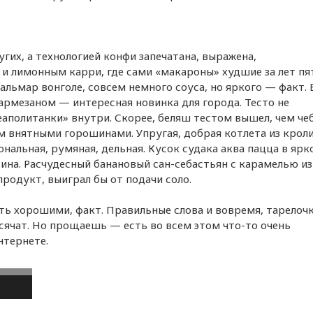
угих, а технологией конфи запечатана, выражена,
и лимонным карри, где сами «макароны» худшие за лет пя
Кальмар вонголе, совсем немного соуса, но яркого — факт.
пармезаном — интересная новинка для города. Тесто не
еаполитанки» внутри. Скорее, беляш тестом вышел, чем че
м внятными горошинами. Упругая, добрая котлета из кроли
нальная, румяная, дельная. Кусок судака аква пацца в ярк
ина. Расчудесный банановый сан-себастьян с карамелью из
родукт, выиграл бы от подачи соло.
ь хорошими, факт. Правильные слова и вовремя, тарелочк
сячат. Но прощаешь — есть во всем этом что-то очень
нтернете.