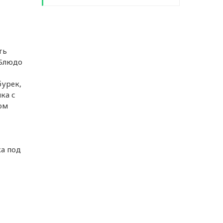
ть
 Блюдо
бурек,
ка с
ом
а под