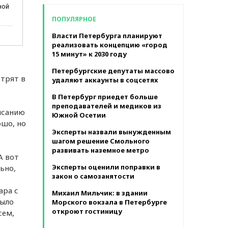
в месяц
ной
ПОПУЛЯРНОЕ
Власти Петербурга планируют
реализовать концепцию «город
15 минут» к 2030 году
Петербургские депутаты массово
отрят в
удаляют аккаунты в соцсетях
В Петербург приедет больше
преподавателей и медиков из
писанию
Южной Осетии
ошо, но
Эксперты назвали вынужденным
шагом решение Смольного
развивать наземное метро
А вот
Эксперты оценили поправки в
ьно,
закон о самозанятости
ара с
Михаил Мильчик: в здании
было
Морского вокзала в Петербурге
откроют гостиницу
сем,