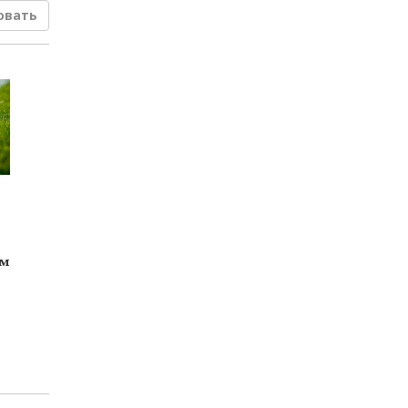
овать
ам