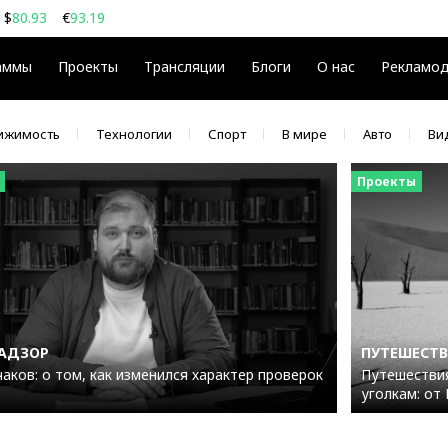
$
80.93
€
93.19
08
$
€
аммы
Проекты
Трансляции
Блоги
О нас
Рекламо
ижимость
Технологии
Спорт
В мире
Авто
Ви
Проекты
НАДЗОР
ПУТЕШЕСТВИ
аков: о том, как изменился характер проверок
Путешестви
уголкам: от