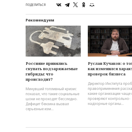
ПОДЕЛИТЬСЯ
Рекомендуем
Россияне принялись
Руслан Кучаков: о то
скупать подзаряжаемые
как изменился харак
гибриды: что
проверок бизнеса
происходит?
Директор Института про
правоприменения расска
Минувший топливный кризис
какие организации чаще 
показал, что такие социальные
проверяют контрольно-
шоки не проходят бесследно.
надзорные органы...
Дефицит бензина вызвал
серьезные изм...