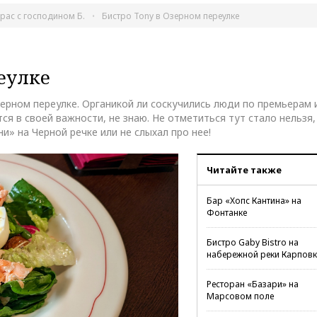
крас с господином Б.
Бистро Tony в Озерном переулке
еулке
рном переулке. Органикой ли соскучились люди по премьерам 
я в своей важности, не знаю. Не отметиться тут стало нельзя,
» на Черной речке или не слыхал про нее!
Читайте также
Бар «Хопс Кантина» на
Фонтанке
Бистро Gaby Bistro на
набережной реки Карповк
Ресторан «Базари» на
Марсовом поле