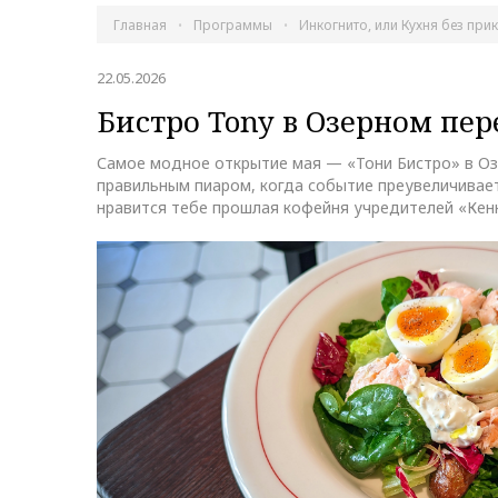
Главная
Программы
Инкогнито, или Кухня без при
22.05.2026
Бистро Tony в Озерном пер
Самое модное открытие мая — «Тони Бистро» в Озе
правильным пиаром, когда событие преувеличиваетс
нравится тебе прошлая кофейня учредителей «Кенни