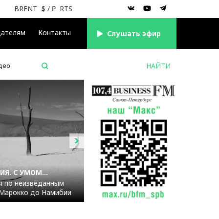
BRENT
$
/ ₽
RTS
дателям
Контакты
Cлушать эфир
део
Я. С УМОМ...
я по неизведанным
 Марокко до Намибии