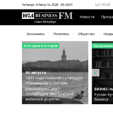
ЦБ 06.08
Четверг, 6 Августа 2026
03:24:02
ММВБ 06.
Новости
Прогр
Экономика
Политика
Общество
Недв
Этот день в истории
Программы
06 августа
1851 года Николай I утвердил
«Положение о составе
управления Санкт-
БИЗНЕС-
Петербурго-Московской
Руслан Куч
железной дороги»
бизнеса