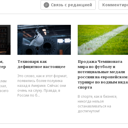
Связь с редакцией
Комментир
м,
Технопарк как
Продажа Чемпионата
тер
дефицитное настоящее
мира по футболу и
потенциальные медали
Это слово, как и этот формат,
россиян на европейском
появились более полувека
блем
турнире по водным вид
назад в Америке. Сейчас они
зал,
спорта
очень на слуху. Правда, в
всего
России по б...
В спорте, как в бизнесе,
никогда нельзя
останавливаться на
достигнутом!