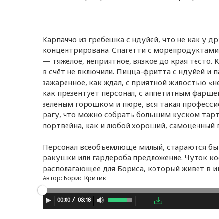
Карпаччо из гребешка с ндуйей, что не как у др
концентрирована. Спагетти с морепродуктами 
— тяжёлое, неприятное, вязкое до края тесто. 
в счёт не включили. Пицца-фритта с ндуйей и 
зажаренное, как ждал, с приятной живостью «н
как презентует персонал, с аппетитным фарше
зелёным горошком и пюре, вся такая профессио
рагу, что можно собрать большим куском тарт
портвейна, как и любой хороший, самоценный п
Персонал всеобъемлюще милый, стараются быт
ракушки или гардероба предложение. Чуток ко
располагающее для Бориса, который живет в и
Автор:
Борис Критик
03:18
00:00