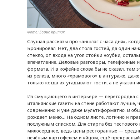
Фото: Борис Критик
Слушал рассказы про «аншлаг с часа дня», когд
Бронировал. Нет, два стола гостей, да один на
стекло, от входа на угол стойки ноубки, остал
впечатление. Деловые разговоры, телефонные и 
формата. И в кофейне слова бы не сказал, там 
из релиза, много «храмового» в антураже, даж
только когда их угадывают гости, а не указан и
Из смущающего в интерьере — перегородка с д
итальянские газеты на стене работают лучше, 
современно и уже даже мультиформатно. В общ
рождает меню… На одном листе, логично и прав
послужным списком. Для старта без тестового 
милосерднее, ведь цены ресторанные — средний 
печёным картофелем и яйцом, ещё прекрасный м