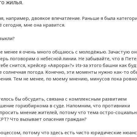
о жилья.
я, например, двоякое впечатление. Раньше я была категор
 сегодня, мне она нравится.
выкли?
не менее я очень много общаюсь с молодёжью. Зачастую он
перь поговорим о небесной линии. Не забывайте, что в Пет
 тебе снится, крейсер «Аврора»?» Из-за этого башни как бу
ее солнечная погода. Конечно, эти моменты нужно как-то о
ения. Тем не менее, по моему мнению, минусов пока ровно
елось бы обсудить, связана с комплексным развитием
шение горизбиркома в суде. Напомним, что противники
просить мнение жителей, потому что тема остро-социальна
КРТ? Что вызывает опасения граждан?
оцессом, потому что здесь есть чисто юридические нюанс