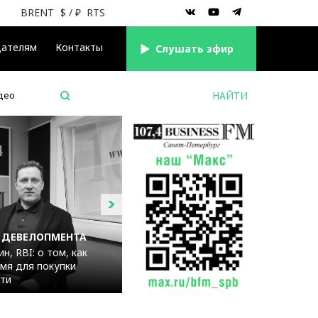
BRENT
$
/ ₽
RTS
дателям
Контакты
Cлушать эфир
део
 ДЕВЕЛОПМЕНТА
н, RBI: о том, как
мя для покупки
ти