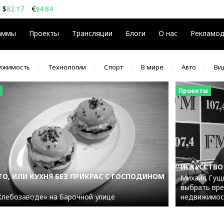
$
82.17
€
94.84
08
$
€
аммы
Проекты
Трансляции
Блоги
О нас
Рекламо
ижимость
Технологии
Спорт
В мире
Авто
Ви
Проекты
ИСКУССТВО
О, ИЛИ КУХНЯ БЕЗ ПРИКРАС С ГОСПОДИНОМ
Михаил Гущи
выбрать вре
Хлебозаводе» на Барочной улице
недвижимос