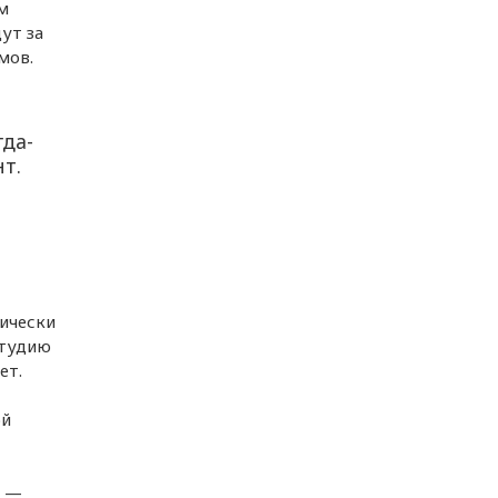
м
ут за
мов.
гда-
нт.
тически
студию
ет.
ой
ы —