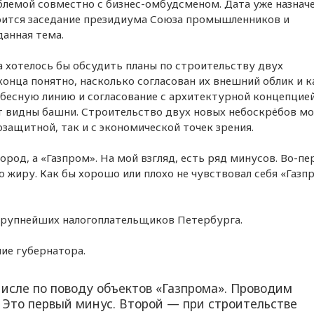
блемой совместно с бизнес-омбудсменом. Дата уже назнач
тоится заседание президиума Союза промышленников и
данная тема.
а хотелось бы обсудить планы по строительству двух
конца понятно, насколько согласован их внешний облик и к
бесную линию и согласование с архитектурной концепцие
ут видны башни. Строительство двух новых небоскрёбов м
защитной, так и с экономической точек зрения.
ород, а «Газпром». На мой взгляд, есть ряд минусов. Во-пе
о жиру. Как бы хорошо или плохо не чувствовал себя «Газп
 крупнейших налогоплательщиков Петербурга.
ние губернатора.
числе по поводу объектов «Газпрома». Проводим
. Это первый минус. Второй — при строительстве