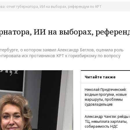
ва: отчет губернатора, ИИ на выборах, референдум по КРТ
ернатора, ИИ на выборах, рефере
тербурге, о котором заявил Александр Беглов, оценила роль
нтировала иск противников КРТ к горизбиркому по вопросу
Читайте также
Николай Предтеченский:
водные прогулки, новые
маршруты, проблемы
судовладельцев
Александр Чангли: рейды 
ТЦ, невыплата зарплаты,
собираемость НДС