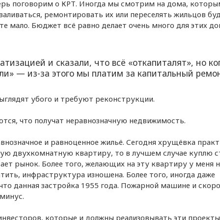
перь поговорим о КРТ. Иногда мы смотрим на дома, которы
зваливаться, ремонтировать их или переселять жильцов буд
те мало. Бюджет всё равно делает очень много для этих до
атизацией и сказали, что всё «откапиталят», но ко
или» — из-за этого мы платим за капитальный ремо
ыглядят убого и требуют реконструкции.
ются, что получат неравнозначную недвижимость.
авнозначное и равноценное жильё. Сегодня хрущёвка прак
такую двухкомнатную квартиру, то в лучшем случае куплю 
ает рынок. Более того, желающих на эту квартиру у меня н
атить, инфраструктура изношена. Более того, иногда даже
что данная застройка 1955 года. Пожарной машине и скор
 минус.
 инвесторов, которые и должны реализовывать эти проект