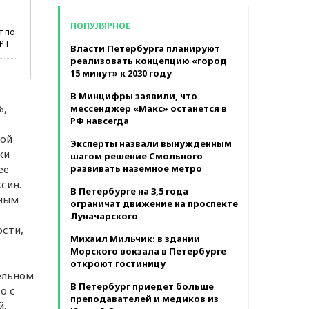
в месяц
ПОПУЛЯРНОЕ
т по
КРТ
Власти Петербурга планируют
реализовать концепцию «город
15 минут» к 2030 году
В Минцифры заявили, что
%,
мессенджер «Макс» останется в
РФ навсегда
вой
Эксперты назвали вынужденным
ки
шагом решение Смольного
ее
развивать наземное метро
син.
В Петербурге на 3,5 года
нным
ограничат движение на проспекте
Луначарского
сти,
Михаил Мильчик: в здании
Морского вокзала в Петербурге
откроют гостиницу
ельном
В Петербург приедет больше
о с
преподавателей и медиков из
й.