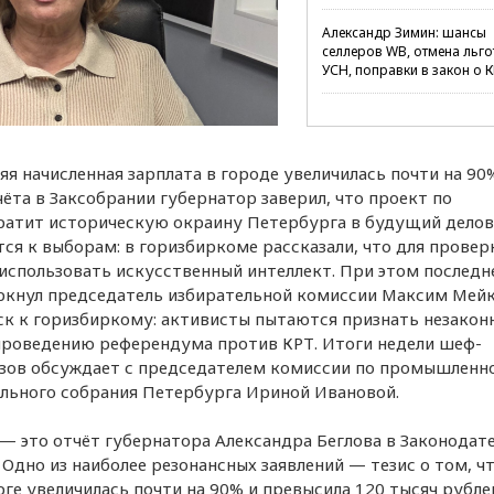
Александр Зимин: шансы
селлеров WB, отмена льго
УСН, поправки в закон о 
няя начисленная зарплата в городе увеличилась почти на 90
чёта в Заксобрании губернатор заверил, что проект по
вратит историческую окраину Петербурга в будущий дело
ся к выборам: в горизбиркоме рассказали, что для провер
спользовать искусственный интеллект. При этом последн
черкнул председатель избирательной комиссии Максим Мейк
ск к горизбиркому: активисты пытаются признать незако
 проведению референдума против КРТ. Итоги недели шеф-
зов обсуждает с председателем комиссии по промышленно
льного собрания Петербурга Ириной Ивановой.
 — это отчёт губернатора Александра Беглова в Законодат
Одно из наиболее резонансных заявлений — тезис о том, чт
ге увеличилась почти на 90% и превысила 120 тысяч рубле