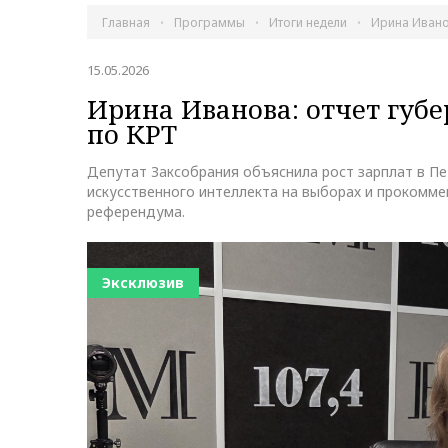
Главная
Программы
Итоги недели
Ирина Ивано
15.05.2026
Ирина Иванова: отчет губ
по КРТ
Депутат Заксобрания объяснила рост зарплат в Пе
искусственного интеллекта на выборах и прокомме
референдума.
Эксклюзив