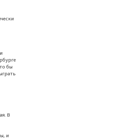
ически
и
ербурге
дто бы
быграть
я. В
ы, и