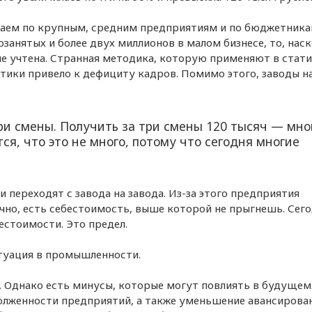
таем по крупным, средним предприятиям и по бюджетника
мозанятых и более двух миллионов в малом бизнесе, то, нас
 не учтена. Странная методика, которую применяют в стати
тики привело к дефициту кадров. Помимо этого, заводы н
ри смены. Получить за три смены 120 тысяч — мно
ся, что это не много, потому что сегодня многие
 переходят с завода на завода. Из-за этого предприятия
но, есть себестоимость, выше которой не прыгнешь. Сег
естоимости. Это предел.
туация в промышленности.
 Однако есть минусы, которые могут повлиять в будущем
олженности предприятий, а также уменьшение авансирова