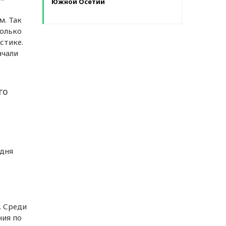
Южной Осетии
м. Так
колько
стике.
ачали
го
одня
. Среди
ния по