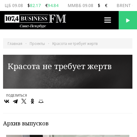
ЦБ 09.08
$
82.17
€
94.84
ММВБ 09.08
$
€
BRENT 09
Переключить
навигацию
Главная
Проекты
Красота не требует жертв
Красота не требует жертв
ПОДЕЛИТЬСЯ
Архив выпусков