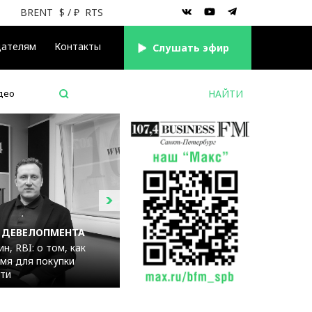
BRENT
$
/ ₽
RTS
дателям
Контакты
Cлушать эфир
део
 ДЕВЕЛОПМЕНТА
н, RBI: о том, как
мя для покупки
ти