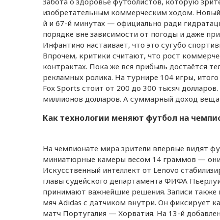
Забота о здоровье футболистов, которую зрите
изобретательным коммерческим ходом. Новый 
й и 67-й минутах — официально ради гидратац
порядке вне зависимости от погоды и даже пр
Инфантино настаивает, что это сугубо спортив
Впрочем, критики считают, что рост коммерче
контрактах. Пока же вся прибыль достаётся т
рекламных ролика. На турнире 104 игры, итого
Fox Sports стоит от 200 до 300 тысяч долларо
миллионов долларов. А суммарный доход вещат
Как технологии меняют футбол на чемпи
На чемпионате мира зрители впервые видят фу
миниатюрные камеры весом 14 граммов — они 
Искусственный интеллект от Lenovo стабилизи
главы судейского департамента ФИФА Пьерлуи
принимают важнейшие решения. Записи также и
мяч Adidas с датчиком внутри. Он фиксирует к
матч Португалия — Хорватия. На 13-й добавлен