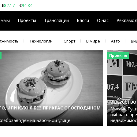
$
82.17
€
94.84
08
$
€
аммы
Проекты
Трансляции
Блоги
О нас
Рекламо
ижимость
Технологии
Спорт
В мире
Авто
Ви
Проекты
ИСКУССТВО
О, ИЛИ КУХНЯ БЕЗ ПРИКРАС С ГОСПОДИНОМ
Михаил Гущи
выбрать вре
Хлебозаводе» на Барочной улице
недвижимос