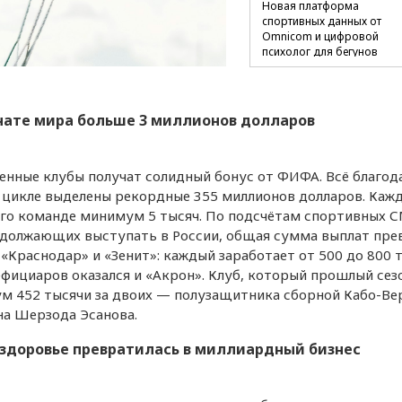
Новая платформа
спортивных данных от
Omnicom и цифровой
психолог для бегунов
Шанс сборной России на
и технологии восстановле
нате мира больше 3 миллионов долларов
к матчам на ЧМ по футбол
венные клубы получат солидный бонус от ФИФА. Всё благод
 цикле выделены рекордные 355 миллионов долларов. Каж
его команде минимум 5 тысяч. По подсчётам спортивных С
одолжающих выступать в России, общая сумма выплат пре
 «Краснодар» и «Зенит»: каждый заработает от 500 до 800 
ефициаров оказался и «Акрон». Клуб, который прошлый сез
ум 452 тысячи за двоих — полузащитника сборной Кабо-Ве
на Шерзода Эсанова.
о здоровье превратилась в миллиардный бизнес