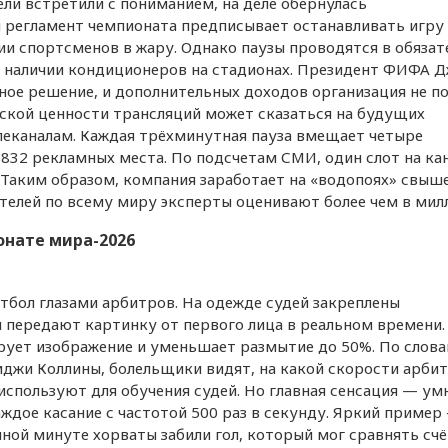
ли встретили с пониманием, на деле обернулась
регламент чемпионата предписывает останавливать игру 
ии спортсменов в жару. Однако паузы проводятся в обяза
и наличии кондиционеров на стадионах. Президент ФИФА 
ное решение, и дополнительных доходов организация не по
ской ценности трансляций может сказаться на будущих
елеканалам. Каждая трёхминутная пауза вмещает четыре
 832 рекламных места. По подсчетам СМИ, один слот на ка
в. Таким образом, компания заработает на «водопоях» свыш
елей по всему миру эксперты оценивают более чем в мил
онате мира-2026
тбол глазами арбитров. На одежде судей закреплены
передают картинку от первого лица в реальном времени.
рует изображение и уменьшает размытие до 50%. По слов
джи Коллины, болельщики видят, на какой скорости арби
спользуют для обучения судей. Но главная сенсация — ум
аждое касание с частотой 500 раз в секунду. Яркий пример
ной минуте хорваты забили гол, который мог сравнять счё