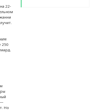
на 22-
тельном
Джанни
лучит.
нале
е 250
лиард.
ам
тры
ный
 —
т. Но