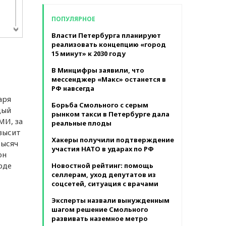
в месяц
ПОПУЛЯРНОЕ
Власти Петербурга планируют
реализовать концепцию «город
 ОИ
15 минут» к 2030 году
ния
у
В Минцифры заявили, что
мессенджер «Макс» останется в
РФ навсегда
аря
Борьба Смольного с серым
дый
рынком такси в Петербурге дала
МИ, за
реальные плоды
высит
Хакеры получили подтверждение
тысяч
участия НАТО в ударах по РФ
он
рде
Новостной рейтинг: помощь
селлерам, уход депутатов из
соцсетей, ситуация с врачами
Эксперты назвали вынужденным
шагом решение Смольного
развивать наземное метро