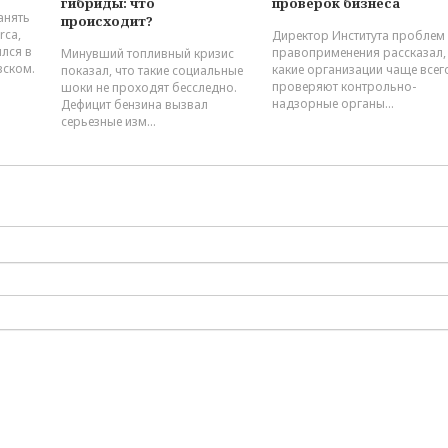
гибриды: что
проверок бизнеса
анять
происходит?
rca,
Директор Института проблем
ился в
правоприменения рассказал,
Минувший топливный кризис
вском.
какие организации чаще всег
показал, что такие социальные
проверяют контрольно-
шоки не проходят бесследно.
надзорные органы...
Дефицит бензина вызвал
серьезные изм...