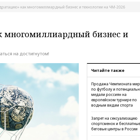
идратацию» как многомиллиардный бизнес и технологии на ЧМ-2026
ак многомиллиардный бизнес и
ваться на достигнутом!
Читайте также
Продажа Чемпионата мир
по футболу и потенциаль
медали россиян на
европейском турнире по
водным видам спорта
Запрет на сексуализацию
спортсменок и бесплатны
беговые центры в России