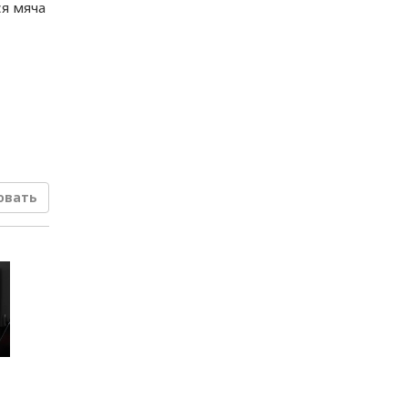
ся мяча
овать