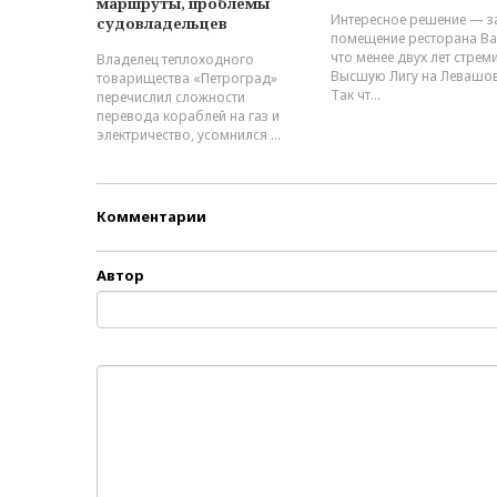
маршруты, проблемы
Интересное решение — з
судовладельцев
помещение ресторана Ba
что менее двух лет стрем
Владелец теплоходного
Высшую Лигу на Левашо
товарищества «Петроград»
Так чт...
перечислил сложности
перевода кораблей на газ и
электричество, усомнился ...
Комментарии
Автор