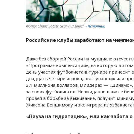
Фото: Chaos Soccer Gear / unsplash -
Источник
Российские клубы заработают на чемпио
Даже без сборной России на мундиале отечест
«Программе компенсаций», на которую в этом
день участия футболиста в турнире приносит 
двадцать четыре игрока, выступавших или пр
3,1 миллиона долларов. В лидерах — «Динамо»,
за своих футболистов. Неожиданно в числе бен
провёл в борьбе за выживание, получит миним
Жилсона Беншимолу и экс-игрока из Узбекиста
«Пауза на гидратацию», или как забота 