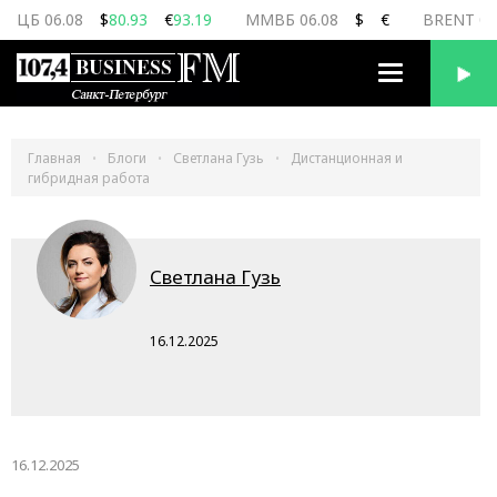
ЦБ 06.08
$
80.93
€
93.19
ММВБ 06.08
$
€
BRENT 06
Переключить
навигацию
Главная
Блоги
Светлана Гузь
Дистанционная и
гибридная работа
Светлана Гузь
16.12.2025
16.12.2025