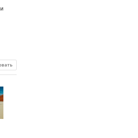
ни
овать