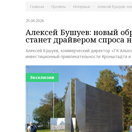
Главная
Проекты
Интервью
Алексей Бушуев: но
25.06.2026
Алексей Бушуев: новый об
станет драйвером спроса 
Алексей Бушуев, коммерческий директор «ГК Алькор
инвестиционный привлекательности Кронштадта и 
Эксклюзив