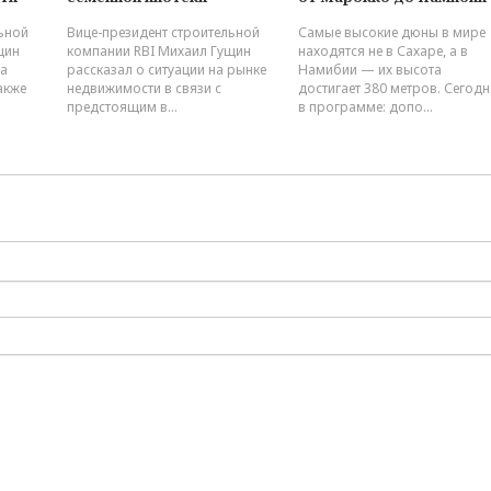
Вице-президент строительной
Самые высокие дюны в мире
ьной
компании RBI Михаил Гущин
находятся не в Сахаре, а в
щин
рассказал о ситуации на рынке
Намибии — их высота
на
недвижимости в связи с
достигает 380 метров. Сегодн
акже
предстоящим в...
в программе: допо...