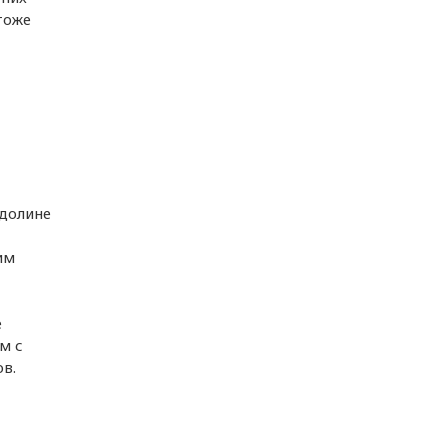
тоже
долине
им
е
м с
в.