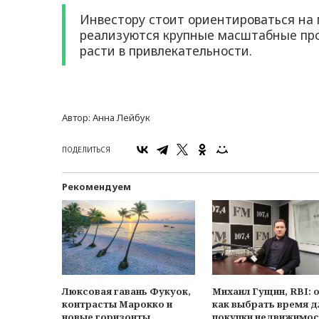
Инвестору стоит ориентироваться на 
реализуются крупные масштабные про
расти в привлекательности.
Автор:
Анна Лейбук
ПОДЕЛИТЬСЯ
Рекомендуем
Люксовая гавань Фукуок,
Михаил Гущин, RBI: о
контрасты Марокко и
как выбрать время д
новые горизонты
покупки недвижимос