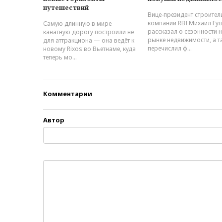
путешествий
Вице-президент строител
компании RBI Михаил Гу
Самую длинную в мире
рассказал о сезонности 
канатную дорогу построили не
рынке недвижимости, а т
для аттракциона — она ведёт к
перечислил ф...
новому Rixos во Вьетнаме, куда
теперь мо...
Комментарии
Автор