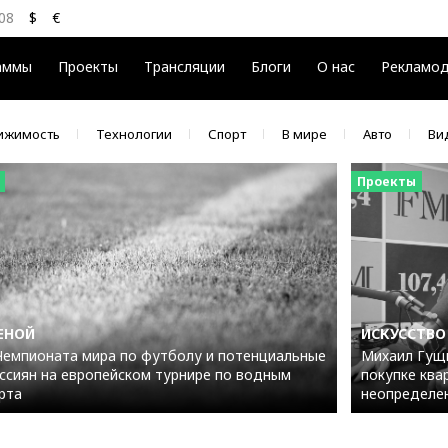
08
$
€
$
82.17
€
94.84
аммы
Проекты
Трансляции
Блоги
О нас
Рекламо
ижимость
Технологии
Спорт
В мире
Авто
Ви
Проекты
ЕНОЙ
ИСКУССТВО
емпионата мира по футболу и потенциальные
Михаил Гущи
ссиян на европейском турнире по водным
покупке ква
рта
неопределе