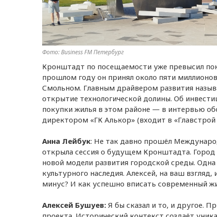
Фото: Business FM Петербург
Кронштадт по посещаемости уже превысил пока
прошлом году он принял около пяти миллионов 
Смольном. Главным драйвером развития назыв
открытие технологической долины. Об инвести
покупки жилья в этом районе — в интервью об
директором «ГК Алькор» (входит в «Главстро
Анна Лейбук
: Не так давно прошёл Междунар
открыла сессия о будущем Кронштадта. Город
новой модели развития городской среды. Одна
культурного наследия. Алексей, на ваш взгляд,
минус? И как успешно вписать современный ж
Алексей Бушуев:
Я бы сказал и то, и другое. 
проекта. Исторический контекст создаёт уника