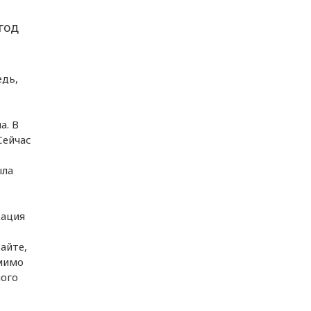
год
едь,
а. В
Сейчас
ыла
кация
айте,
омимо
ного