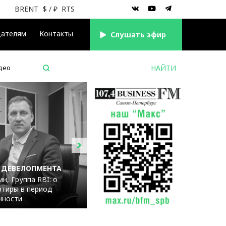
BRENT
$
/ ₽
RTS
дателям
Контакты
Cлушать эфир
део
 ДЕВЕЛОПМЕНТА
н, Группа RBI: о
ртиры в период
нности