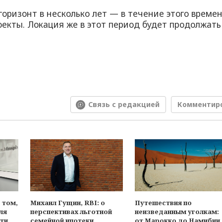
горизонт в несколько лет — в течение этого време
екты. Локация же в этот период будет продолжать
Связь с редакцией
Комментир
Михаил Гущин, RBI: о
Путешествия по
 том,
перспективах льготной
неизведанным уголкам:
ля
семейной ипотеки
от Марокко до Намибии
ти