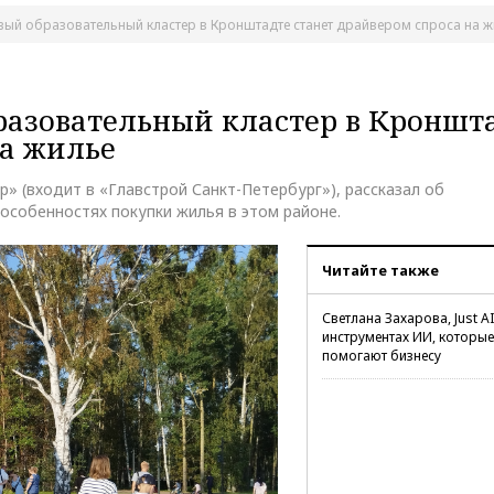
вый образовательный кластер в Кронштадте станет драйвером спроса на 
разовательный кластер в Кроншт
на жилье
» (входит в «Главстрой Санкт-Петербург»), рассказал об
особенностях покупки жилья в этом районе.
Читайте также
Светлана Захарова, Just AI
инструментах ИИ, которые
помогают бизнесу