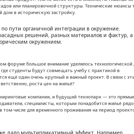
асадов или планировочной структуры. Технические нюансы 
й дом в историческую застройку.
по пути органичной интеграции в окружение.
фасадных решений, разных материалов и фактур, а
торическим окружением.
м форуме большое внимание уделялось технологической 
 где студенты будут совмещать учёбу с практикой в
ся ещё один очень крупный и важный проект. В связи с эт
тветственно, роста цен на жильё?
иниринговые компании, и будущий технопарк — это прямы
одаватели, специалисты, которым понадобится жильё рядо
 в том числе для временного проживания на период проекто
уже дало мультипликативный эффект. Например,