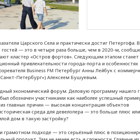
затели Царского Села и практически достиг Петергофа. В
гостей — это в четыре раза больше, чем в 2020-м, сообщи
ают кластер «Остров фортов». Следующим этапом станет
ционный привлекательности города-порта и особенностях
озревателя Business FM Петербург Анны Лейбук с коммер
й Санкт-Петербург») Алексеем Бушуевым.
одный экономический форум. Деловую программу нашего 
 был обозначен участниками как наиболее успешный приме
 из главных причин — высокая концентрация объектов
 историческая среда для девелопера — это больше плюс или
илой дом в такую застройку?
При грамотном подходе — это серьёзный плюс в позициони
льный продукт. Тем не менее есть и сложности. Главные из