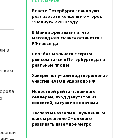
ПОПУЛЯРНОЕ
в месяц
Власти Петербурга планируют
реализовать концепцию «город
15 минут» к 2030 году
В Минцифры заявили, что
мессенджер «Макс» останется в
РФ навсегда
ли в
Борьба Смольного с серым
рынком такси в Петербурге дала
реальные плоды
ческим
Хакеры получили подтверждение
участия НАТО в ударах по РФ
города
Новостной рейтинг: помощь
селлерам, уход депутатов из
р
соцсетей, ситуация с врачами
Эксперты назвали вынужденным
шагом решение Смольного
развивать наземное метро
ровании
 них —