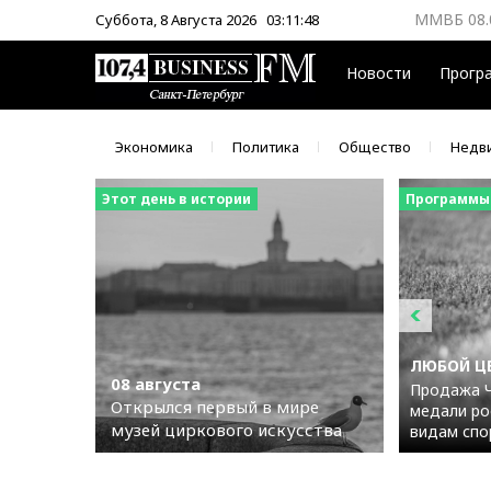
ММВБ 08.
Суббота, 8 Августа 2026
03:11:49
ЦБ 08.08
Новости
Прогр
Экономика
Политика
Общество
Недв
Этот день в истории
Программы
ЛЮБОЙ Ц
08 августа
Продажа Ч
Открылся первый в мире
медали ро
музей циркового искусства
видам спо