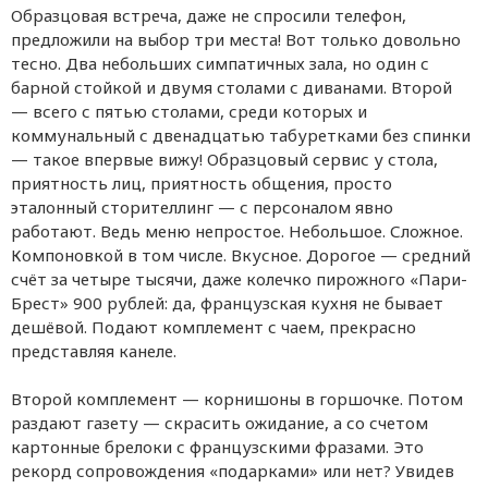
Образцовая встреча, даже не спросили телефон,
предложили на выбор три места! Вот только довольно
тесно. Два небольших симпатичных зала, но один с
барной стойкой и двумя столами с диванами. Второй
— всего с пятью столами, среди которых и
коммунальный с двенадцатью табуретками без спинки
— такое впервые вижу! Образцовый сервис у стола,
приятность лиц, приятность общения, просто
эталонный сторителлинг — с персоналом явно
работают. Ведь меню непростое. Небольшое. Сложное.
Компоновкой в том числе. Вкусное. Дорогое — средний
счёт за четыре тысячи, даже колечко пирожного «Пари-
Брест» 900 рублей: да, французская кухня не бывает
дешёвой. Подают комплемент с чаем, прекрасно
представляя канеле.
Второй комплемент — корнишоны в горшочке. Потом
раздают газету — скрасить ожидание, а со счетом
картонные брелоки с французскими фразами. Это
рекорд сопровождения «подарками» или нет? Увидев