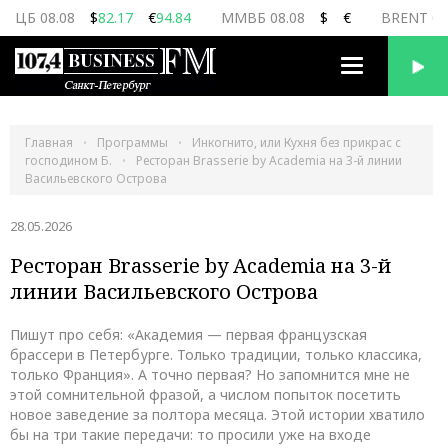
ЦБ 08.08
$
82.17
€
94.84
ММВБ 08.08
$
€
BRENT 08
Переключить
навигацию
Главная
Программы
Инкогнито, или Кухня без прикрас с
господином Б.
Ресторан Brasserie by Academia на 3-й линии
Васильевского Острова
28.05.2026
Ресторан Brasserie by Academia на 3-й
линии Васильевского Острова
Пишут про себя: «Академия — первая французская
брассери в Петербурге. Только традиции, только классика,
только Франция». А точно первая? Но запомнится мне не
этой сомнительной фразой, а числом попыток посетить
новое заведение за полтора месяца. Этой истории хватило
бы на три такие передачи: то просили уже на входе