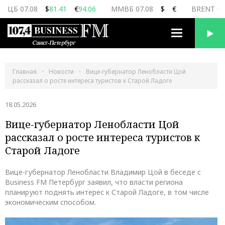
ЦБ 07.08
$
81.41
€
94.06
ММВБ 07.08
$
€
BRENT 07
Переключить
навигацию
Главная
Новости
Вице-губернатор Ленобласти Цой
рассказал о росте интереса туристов к Старой Ладоге
18.05.2026
Вице-губернатор Ленобласти Цой
рассказал о росте интереса туристов к
Старой Ладоге
Вице-губернатор Ленобласти Владимир Цой в беседе с
Business FM Петербург заявил, что власти региона
планируют поднять интерес к Старой Ладоге, в том числе
экономическим способом.