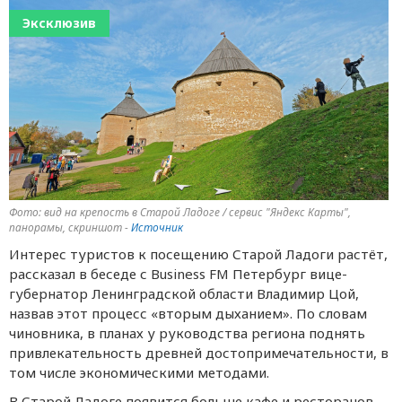
Эксклюзив
Фото: вид на крепость в Старой Ладоге / сервис "Яндекс Карты",
панорамы, скриншот -
Источник
Интерес туристов к посещению Старой Ладоги растёт,
рассказал в беседе с Business FM Петербург вице-
губернатор Ленинградской области Владимир Цой,
назвав этот процесс «вторым дыханием». По словам
чиновника, в планах у руководства региона поднять
привлекательность древней достопримечательности, в
том числе экономическими методами.
В Старой Ладоге появится больше кафе и ресторанов