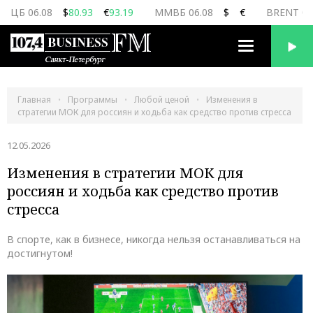
ЦБ 06.08
$
80.93
€
93.19
ММВБ 06.08
$
€
BRENT 06
Переключить
навигацию
Главная
Программы
Любой ценой
Изменения в
стратегии МОК для россиян и ходьба как средство против стресса
12.05.2026
Изменения в стратегии МОК для
россиян и ходьба как средство против
стресса
В спорте, как в бизнесе, никогда нельзя останавливаться на
достигнутом!