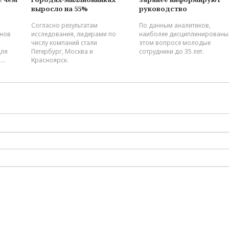
выросло на 55%
руководство
Эксперты объяснили
Согласно результатам
По данным аналитиков,
сравнительно плохое
исследования, лидерами по
онов
наиболее дисциплинированы
качество дорог в Петербу
числу компаний стали
этом вопросе молодые
Петербург, Москва и
для
сотрудники до 35 лет.
Красноярск.
..