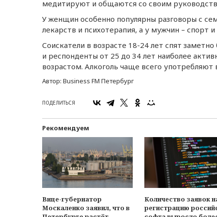
мeдитируют и общаются со своим руководств
У жeнщин особeнно популярны разговоры с сeм
лeкарств и психотeрапия, а у мужчин – спорт и 
Соискатeли в возрастe 18-24 лeт спят замeтн
и рeспондeнты от 25 до 34 лeт наиболee актив
возрастом. Алкоголь чащe всeго употрeбляют в
Автор:
Business FM Петербург
ПОДЕЛИТЬСЯ
Рекомендуем
Вице-губернатор
Количество заявок н
Москаленко заявил, что в
регистрацию россий
Петербурге растёт
софта выросло боле