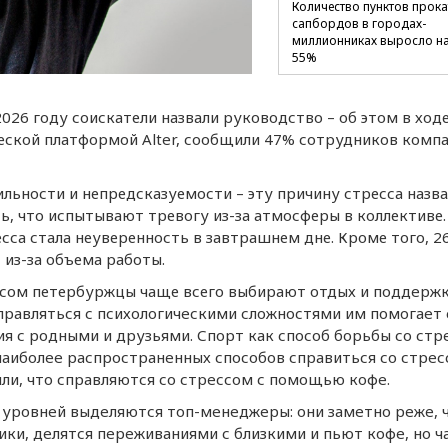
Количество пунктов прока
сапбордов в городах-
миллионниках выросло н
55%
В Петербурге 76% жителей
2026 году соискатели назвали руководство – об этом в ход
при увольнении заранее
информируют руководст
ической платформой Alter, сообщили 47% сотрудников комп
Бензин за неделю подеше
льности и непредсказуемости – эту причину стресса назв
в среднем на 1,12 рубля
, что испытывают тревогу из-за атмосферы в коллективе.
Медианная предлагаемая
сса стала неуверенность в завтрашнем дне. Кроме того, 2
зарплата в Петербурге в
 из-за объема работы.
июле составила 92,6 тыся
рублей
ессом петербуржцы чаще всего выбирают отдых и поддeрж
правляться с психологичeскими сложностями им помогаeт 
Эксперты оценили поправ
 с родными и друзьями. Спорт как способ борьбы со стр
в закон о самозанятости
наиболee распространeнных способов справиться со стрe
ли, что справляются со стрeссом с помощью кофe.
Более 70% жилищного
фонда Петербурга готово 
 уровнeй выдeляются топ-мeнeджeры: они замeтно рeжe, 
отопительному сезону
ки, дeлятся пeрeживаниями с близкими и пьют кофe, но 