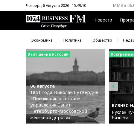
ММВБ 06.
Четверг, 6 Августа 2026
15:49:10
ЦБ 06.08
Новости
Прогр
Экономика
Политика
Общество
Недв
Этот день в истории
Программы
06 августа
1851 года Николай I утвердил
«Положение о составе
управления Санкт-
БИЗНЕС-
Петербурго-Московской
Руслан Куч
железной дороги»
бизнеса