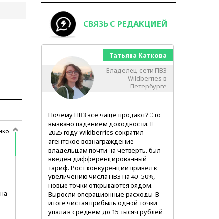
СВЯЗЬ С РЕДАКЦИЕЙ
й
Вячеслав Калганов
Александр Зимин
Владимир Сажин
Татьяна Каткова
Владелец сети ПВЗ
Заместитель
Автоэксперт
Адвокат
председателя
Wildberries в
комитета по
Петербурге
внешним связям
Санкт-Петербурга
Нет никакого экономического
Количество машин, которые
Почему ПВЗ всё чаще продают? Это
смысла оставаться
фиксируют нарушение требований
вызвано падением доходности. В
предпринимателем, когда твои
ПДД на дороге, увеличилось, они
С августа 2020 года губернатор
нко
2025 году Wildberries сократил
товары горят на складе, но ты не
стали заметнее. Увеличилось
Александр Беглов объявил
агентское вознаграждение
можешь получить отсрочку по
количество пеших патрулей
сотрудничество с Вьетнамом
владельцам почти на четверть, был
налогам, при этом компенсация от
комитета, которые в ручном режиме
приоритетным направлением
введён дифференцированный
хранителей товаров может и не
всё это фиксируют
международной деятельности
тариф. Рост конкуренции привёл к
состояться, а тебе ещё и отменяют
правительства Петербурга. Второй
увеличению числа ПВЗ на 40–50%,
льготы!
страной с таким статусом стала
новые точки открываются рядом.
Мьянма в ноябре 2023 года
 на
Выросли операционные расходы. В
итоге чистая прибыль одной точки
упала в среднем до 15 тысяч рублей