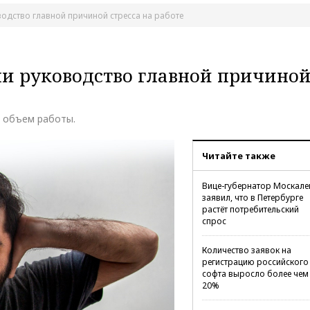
водство главной причиной стресса на работе
и руководство главной причино
 объем работы.
Читайте также
Вице-губернатор Москале
заявил, что в Петербурге
растёт потребительский
спрос
Количество заявок на
регистрацию российского
софта выросло более чем
20%