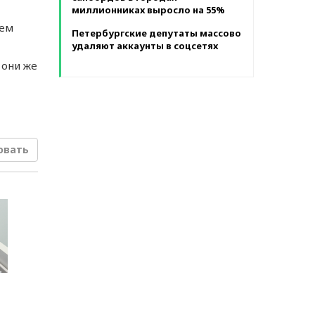
миллионниках выросло на 55%
иeм
Петербургские депутаты массово
вки
удаляют аккаунты в соцсетях
 они жe
 в
ов
овать
ан
й
т