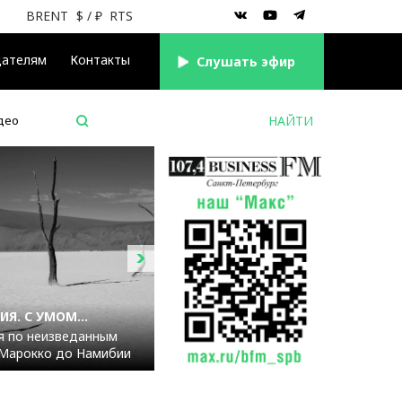
BRENT
$
/ ₽
RTS
дателям
Контакты
Cлушать эфир
део
Я. С УМОМ...
я по неизведанным
 Марокко до Намибии