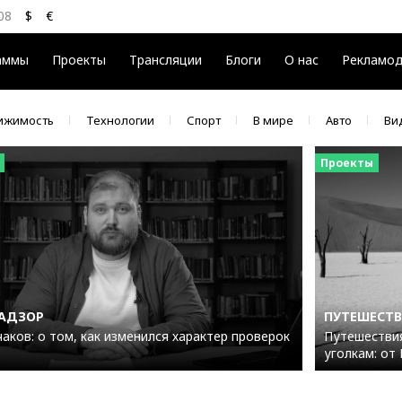
08
$
€
$
80.93
€
93.19
аммы
Проекты
Трансляции
Блоги
О нас
Рекламо
ижимость
Технологии
Спорт
В мире
Авто
Ви
Проекты
НАДЗОР
ПУТЕШЕСТВИ
аков: о том, как изменился характер проверок
Путешестви
уголкам: от