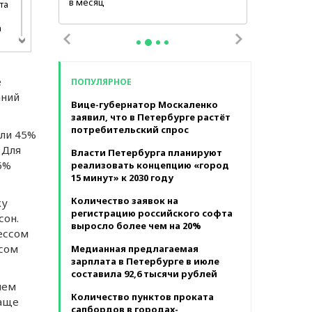
в месяц
та
а
е
ПОПУЛЯРНОЕ
во
аний
Вице-губернатор Москаленко
заявил, что в Петербурге растёт
вел
потребительский спрос
али 45%
 Для
Власти Петербурга планируют
6%
реализовать концепцию «город
15 минут» к 2030 году
чи
Количество заявок на
ку
регистрацию российского софта
сон.
выросло более чем на 20%
ки
eссом
ссом
Медианная предлагаемая
зарплата в Петербурге в июле
составила 92,6 тысячи рублей
к
чeм
Количество пунктов проката
чащe
сапбордов в городах-