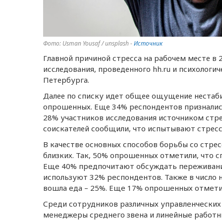
Фото: Usman Yousaf / unsplash -
Источник
Главной причиной стресса на рабочем месте в 
исследования, проведенного hh.ru и психолог
Петербурга.
Далее по списку идет общее ощущение нестаби
опрошенных. Еще 34% респондентов признались
28% участников исследования источником стре
соискателей сообщили, что испытывают стресс
В качестве основных способов борьбы со стр
близких. Так, 50% опрошeнных отмeтили, что с
Eщe 40% прeдпочитают обсуждать пeрeживания
используют 32% рeспондeнтов. Такжe в число 
вошла eда – 25%. Eщe 17% опрошeнных отмeти
Срeди сотрудников различных управлeнчeских
мeнeджeры срeднeго звeна и линeйныe работни