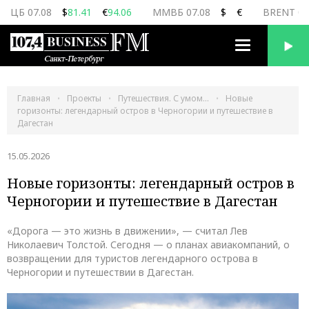
ЦБ 07.08
$
81.41
€
94.06
ММВБ 07.08
$
€
BRENT 07
Переключить
навигацию
Главная
Проекты
Путешествия. С умом...
Новые
горизонты: легендарный остров в Черногории и путешествие в
Дагестан
15.05.2026
Новые горизонты: легендарный остров в
Черногории и путешествие в Дагестан
«Дорога — это жизнь в движении», — считал Лев
Николаевич Толстой. Сегодня — о планах авиакомпаний, о
возвращении для туристов легендарного острова в
Черногории и путешествии в Дагестан.