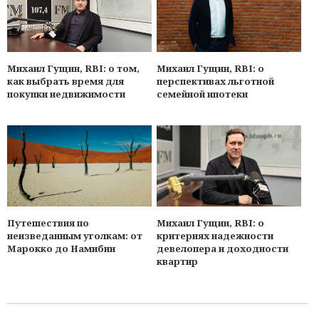
Михаил Гущин, RBI: о
Михаил Гущин, RBI: о том,
перспективах льготной
как выбрать время для
семейной ипотеки
покупки недвижимости
Михаил Гущин, RBI: о
Путешествия по
критериях надежности
неизведанным уголкам: от
девелопера и доходности
Марокко до Намибии
квартир