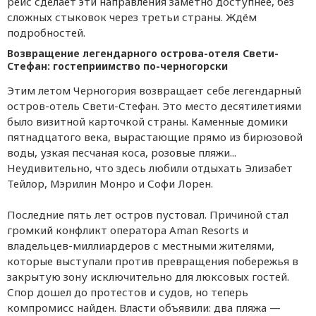
рейс сделает эти направления заметно доступнее, без
сложных стыковок через третьи страны. Ждём
подробностей.
Возвращение легендарного острова-отеля Свети-
Стефан: гостеприимство по-черногорски
Этим летом Черногория возвращает себе легендарный
остров-отель Свети-Стефан. Это место десятилетиями
было визитной карточкой страны. Каменные домики
пятнадцатого века, вырастающие прямо из бирюзовой
воды, узкая песчаная коса, розовые пляжи...
Неудивительно, что здесь любили отдыхать Элизабет
Тейлор, Мэрилин Монро и Софи Лорен.
Последние пять лет остров пустовал. Причиной стал
громкий конфликт оператора Aman Resorts и
владельцев-миллиардеров с местными жителями,
которые выступали против превращения побережья в
закрытую зону исключительно для люксовых гостей.
Спор дошел до протестов и судов, но теперь
компромисс найден. Власти объявили: два пляжа —