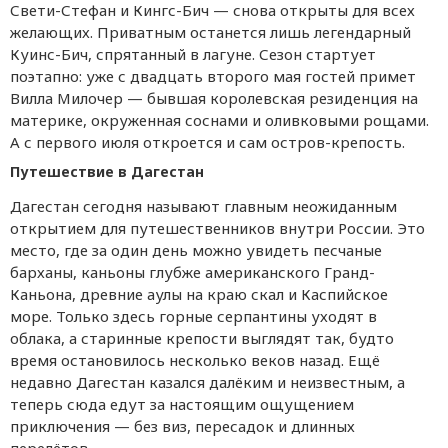
Свети-Стефан и Кингс-Бич — снова открыты для всех
желающих. Приватным останется лишь легендарный
Куинс-Бич, спрятанный в лагуне. Сезон стартует
поэтапно: уже с двадцать второго мая гостей примет
Вилла Милочер — бывшая королевская резиденция на
материке, окруженная соснами и оливковыми рощами.
А с первого июля откроется и сам остров-крепость.
Путешествие в Дагестан
Дагестан сегодня называют главным неожиданным
открытием для путешественников внутри России. Это
место, где за один день можно увидеть песчаные
барханы, каньоны глубже американского Гранд-
Каньона, древние аулы на краю скал и Каспийское
море. Только здесь горные серпантины уходят в
облака, а старинные крепости выглядят так, будто
время остановилось несколько веков назад. Ещё
недавно Дагестан казался далёким и неизвестным, а
теперь сюда едут за настоящим ощущением
приключения — без виз, пересадок и длинных
перелётов.