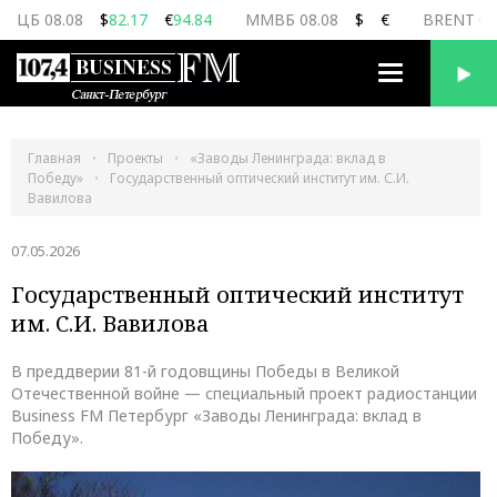
ЦБ 08.08
$
82.17
€
94.84
ММВБ 08.08
$
€
BRENT 08
Переключить
навигацию
Главная
Проекты
«Заводы Ленинграда: вклад в
Победу»
Государственный оптический институт им. С.И.
Вавилова
07.05.2026
Государственный оптический институт
им. С.И. Вавилова
В преддверии 81-й годовщины Победы в Великой
Отечественной войне — специальный проект радиостанции
Business FM Петербург «Заводы Ленинграда: вклад в
Победу».