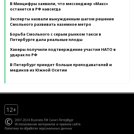
В Минцифры заявили, что мессенджер «Макс»
останется в РФ навсегда
Эксперты назвали вынужденным шагом решение
Смольного развивать наземное метро
Борьба Смольного с серым рынком такси в
Петербурге дала реальные плоды
Хакеры получили подтверждение участия НАТО в
ударах по РФ
В Петербург приедет больше преподавателей и
медиков из Южной Осетии
12+
©
2007-2024 Business FM Санкт-Петербург.
Использование материалов
и
правила сайта
.
Политика по обработке персональных данных