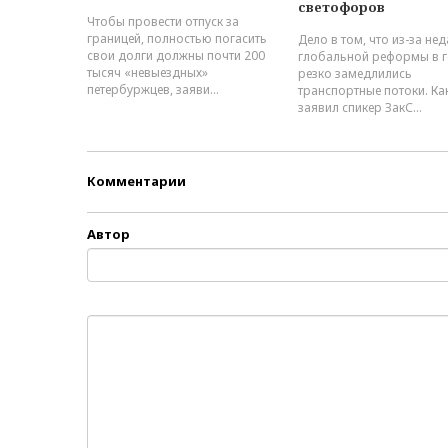
светофоров
Чтобы провести отпуск за
границей, полностью погасить
Дело в том, что из-за не
свои долги должны почти 200
глобальной реформы в 
тысяч «невыездных»
резко замедлились
петербуржцев, заяви...
транспортные потоки. Ка
заявил спикер ЗакС...
Комментарии
Автор