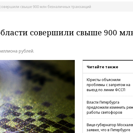
 совершили свыше 900 млн безналичных транзакций
области совершили свыше 900 мл
иллиона рублей.
Читайте также
Юристы объяснили
проблемы с запретом на
выезд по линии ФССП
Власти Петербурга
предложили изменить ре
работы светофоров
Вице-губернатор Москале
заявил, что в Петербурге