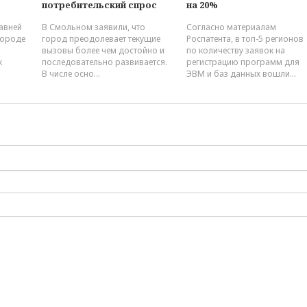
потребительский спрос
на 20%
Режим самозанятости
одобряют 33%
давней
В Смольном заявили, что
Согласно материалам
петербуржцев
городе
город преодолевает текущие
Роспатента, в топ-5 регионов
вызовы более чем достойно и
по количеству заявок на
к
последовательно развивается.
регистрацию программ для
В числе осно...
ЭВМ и баз данных вошли...