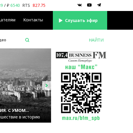
89
/ ₽
6540
RTS
827.75
дателям
Контакты
Cлушать эфир
део
Я. С УМОМ...
ешествие в историю