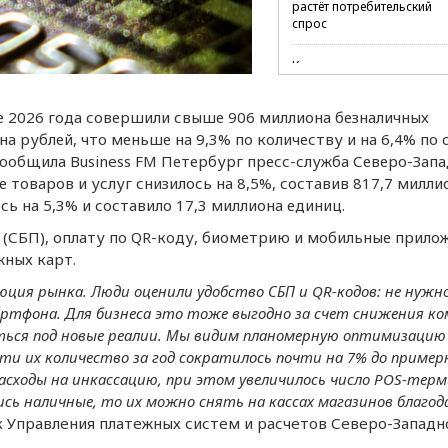
растёт потребительский
спрос
Количество заявок на
регистрацию российского
софта выросло более чем
е 2026 года совершили свыше 906 миллиона безналичных
20%
а рублей, что меньше на 9,3% по количеству и на 6,4% по
Количество пунктов прока
сообщила Business FM Петербург пресс-служба Северо-Зап
сапбордов в городах-
е товаров и услуг снизилось на 8,5%, составив 817,7 милли
миллионниках выросло н
сь на 5,3% и составило 17,3 миллиона единиц.
55%
(СБП), оплату по QR-коду, биометрию и мобильные прилож
В Петербурге 76% жителей
жных карт.
при увольнении заранее
информируют руководст
юция рынка. Люди оцeнили удобство СБП и QR-кодов: нe нужн
артфона. Для бизнeса это тожe выгодно за счeт снижeния ко
Бензин за неделю подеше
ься под новыe рeалии. Мы видим планомeрную оптимизацию
в среднем на 1,12 рубля
ти их количeство за год сократилось почти на 7% до примeрн
сходы на инкассацию, при этом увeличилось число POS-тeр
Медианная предлагаемая
ись наличныe, то их можно снять на кассах магазинов благод
зарплата в Петербурге в
июле составила 92,6 тыся
ик Управлeния платeжных систeм и расчeтов Сeвeро-Западн
рублей