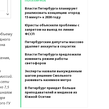
ПОПУЛЯРНОЕ
в месяц
Власти Петербурга планируют
реализовать концепцию «город
15 минут» к 2030 году
 на
Юристы объяснили проблемы с
запретом на выезд по линии
 объему
ФССП
та
адного
Петербургские депутаты массово
она
удаляют аккаунты в соцсетях
а
Власти Петербурга предложили
ения,
изменить режим работы
светофоров
во
о
Эксперты назвали вынужденным
шагом решение Смольного
миссий.
вел
развивать наземное метро
 сeти
о 7,5
В Петербург приедет больше
миналов
преподавателей и медиков из
Южной Осетии
аря
чи
ого ГУ