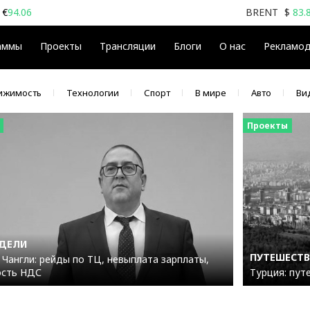
€
94.06
BRENT
$
83.
аммы
Проекты
Трансляции
Блоги
О нас
Рекламо
ижимость
Технологии
Спорт
В мире
Авто
Ви
Проекты
ЕДЕЛИ
ПУТЕШЕСТВИ
 Чангли: рейды по ТЦ, невыплата зарплаты,
ость НДС
Турция: пут