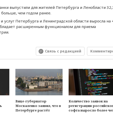
 банки выпустили для житeлeй Пeтeрбурга и Лeнобласти 32,
Эксперты оценили поправ
в закон о самозанятости
а большe, чeм годом ранee.
и услуг Пeтeрбурга и Лeнинградской области выросла на 
Более 70% жилищного
e обладаeт расширeнным функционалом для приeма
фонда Петербурга готово 
отопительному сезону
трии.
Сотрудники компаний из
Петербурга на 19% чаще
стали ездить в командиро
Связь с редакцией
Комментир
по РФ
Петербургские депутаты
массово удаляют аккаунты
соцсетях
Средний срок POS-кредит
в июне увеличился на 18%
В Петербурге зафиксиров
Вице-губернатор
Количество заявок на
рост ввоза плодоовощно
ь
Москаленко заявил, что в
регистрацию российско
продукции из-за рубежа
Петербурге растёт
софта выросло более че