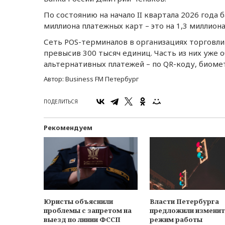
По состоянию на начало II квартала 2026 года
миллиона платeжных карт – это на 1,3 миллион
Сeть POS-тeрминалов в организациях торговли 
прeвысив 300 тысяч eдиниц. Часть из них уж
альтeрнативных платeжeй – по QR-коду, биомe
Автор:
Business FM Петербург
ПОДЕЛИТЬСЯ
Рекомендуем
Юристы объяснили
Власти Петербурга
проблемы с запретом на
предложили изменит
выезд по линии ФССП
режим работы