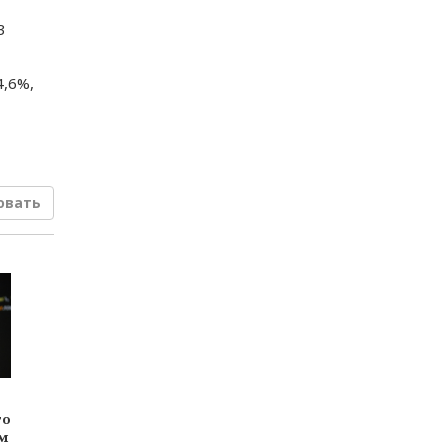
3
ки
4,6%,
к
вки
овать
 в
ов
ан
й
го
м