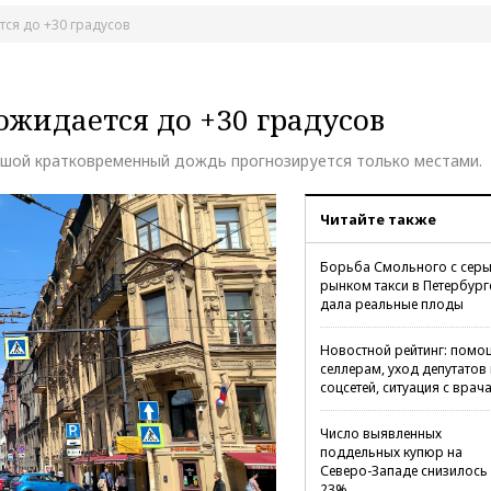
тся до +30 градусов
ожидается до +30 градусов
ьшой кратковременный дождь прогнозируется только местами.
Читайте также
Борьба Смольного с сер
рынком такси в Петербург
дала реальные плоды
Новостной рейтинг: помо
селлерам, уход депутатов 
соцсетей, ситуация с врач
Число выявленных
поддельных купюр на
Северо-Западе снизилось
23%