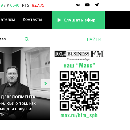
89
/ ₽
6540
RTS
827.75
дателям
Контакты
Cлушать эфир
део
 ДЕВЕЛОПМЕНТА
н, RBI: о том, как
мя для покупки
ти