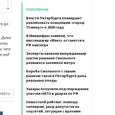
в месяц
ПОПУЛЯРНОЕ
Власти Петербурга планируют
реализовать концепцию «город
я до
15 минут» к 2030 году
В Минцифры заявили, что
. Даже
мессенджер «Макс» останется в
оном,
РФ навсегда
 и это
Эксперты назвали вынужденным
e под
шагом решение Смольного
ла
развивать наземное метро
Борьба Смольного с серым
рынком такси в Петербурге дала
реальные плоды
Хакеры получили подтверждение
овать
участия НАТО в ударах по РФ
Новостной рейтинг: помощь
селлерам, уход депутатов из
соцсетей, ситуация с врачами