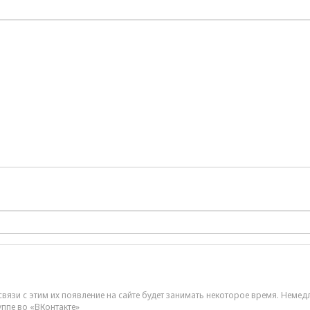
Медианная предлагаемая
зарплата в Петербурге в
июле составила 92,6 тыся
рублей
вязи с этим их появление на сайте будет занимать некоторое время. Немед
уппе во «ВКонтакте»