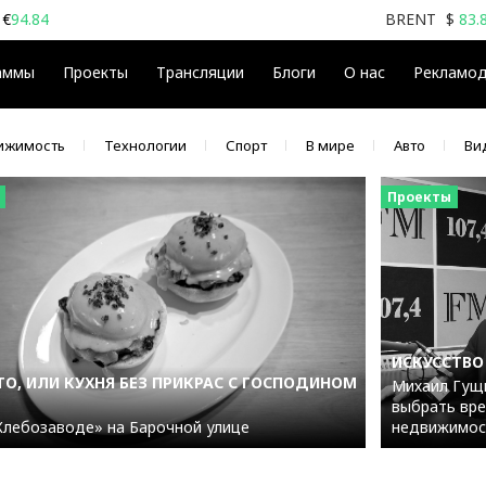
€
94.84
BRENT
$
83.
аммы
Проекты
Трансляции
Блоги
О нас
Рекламо
ижимость
Технологии
Спорт
В мире
Авто
Ви
Проекты
ИСКУССТВО
О, ИЛИ КУХНЯ БЕЗ ПРИКРАС С ГОСПОДИНОМ
Михаил Гущи
выбрать вре
Хлебозаводе» на Барочной улице
недвижимос