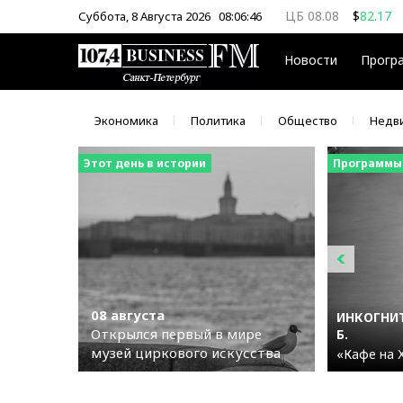
ЦБ 08.08
$
82.17
Суббота, 8 Августа 2026
08:06:47
ММВБ 08.08
$
€
Новости
Прогр
Экономика
Политика
Общество
Недв
Этот день в истории
Программы
08 августа
ИНКОГНИТ
Открылся первый в мире
Б.
музей циркового искусства
«Кафе на 