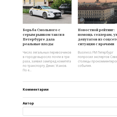
Борьба Смольного с
Новостной рейтинг:
серым рынком такси в
помощь селлерам, у
Петербурге дала
депутатов из соцсет
реальные плоды
ситуация с врачами
Число легальных перевозчиков
Business FM Петербург
в городе выросло почти в три
попросил экспертов Сев
раза, заявил зампред комитета
столицы прокомментиро
по транспорту Денис Усанов.
события.
По е...
Комментарии
Автор