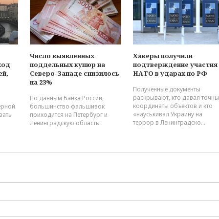
предложили изменить ре
работы светофоров
Вице-губернатор Москале
заявил, что в Петербурге
растёт потребительский
Число выявленных
Хакеры получили
спрос
ход
поддельных купюр на
подтверждение участия
ей,
Северо-Западе снизилось
НАТО в ударах по РФ
Количество заявок на
на 23%
регистрацию российского
Полученные документы
софта выросло более чем
раскрывают, кто давал точны
По данным Банка России,
20%
координаты объектов и кто
ерной
большинство фальшивок
«науськивал Украину на
вать
приходится на Петербург и
террор в Ленинградско...
Количество пунктов прока
Ленинградскую область.
сапбордов в городах-
миллионниках выросло н
55%
В Петербурге 76% жителей
при увольнении заранее
информируют руководст
Бензин за неделю подеше
в среднем на 1,12 рубля