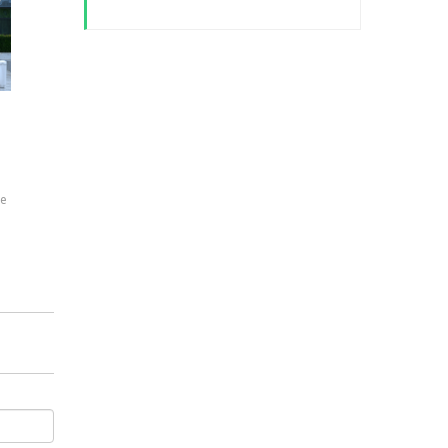
жим
нко
 на
е
та
а
во
вел