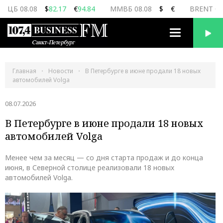
ЦБ 08.08
$
82.17
€
94.84
ММВБ 08.08
$
€
BRENT 08
Переключить
навигацию
Главная
Новости
В Петербурге в июне продали 18 новых
автомобилей Volga
08.07.2026
В Петербурге в июне продали 18 новых
автомобилей Volga
Менее чем за месяц — со дня старта продаж и до конца
июня, в Северной столице реализовали 18 новых
автомобилей Volga.