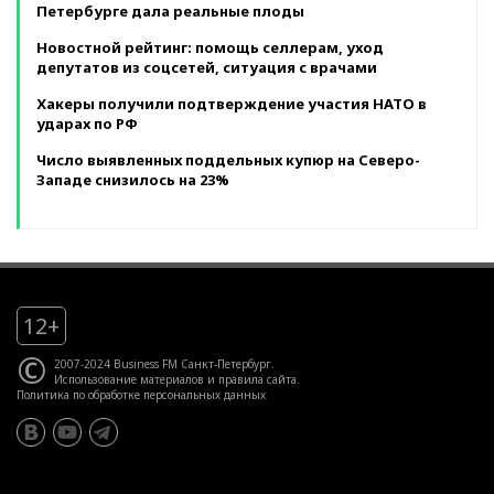
Петербурге дала реальные плоды
Новостной рейтинг: помощь селлерам, уход
депутатов из соцсетей, ситуация с врачами
Хакеры получили подтверждение участия НАТО в
ударах по РФ
Число выявленных поддельных купюр на Северо-
Западе снизилось на 23%
12+
©
2007-2024 Business FM Санкт-Петербург.
Использование материалов
и
правила сайта
.
Политика по обработке персональных данных